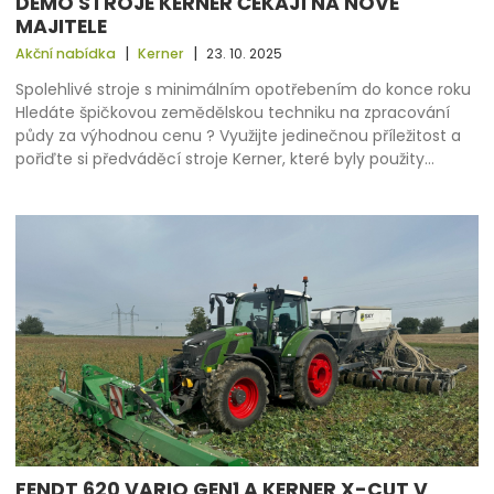
DEMO STROJE KERNER ČEKAJÍ NA NOVÉ
MAJITELE
|
|
Akční nabídka
Kerner
23. 10. 2025
Spolehlivé stroje s minimálním opotřebením do konce roku
Hledáte špičkovou zemědělskou techniku na zpracování
půdy za výhodnou cenu ? Využijte jedinečnou příležitost a
pořiďte si předváděcí stroje Kerner, které byly použity…
FENDT 620 VARIO GEN1 A KERNER X-CUT V