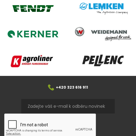
Lemken
Fendt
Weidemann
Kerner
Agroliner
Pellenc
+420 323 616 911