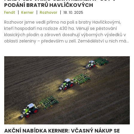
PODÁNÍ BRATRŮ HAVLÍČKOVÝCH
|
|
|
Fendt
Kerner
Rozhovor
18. 10. 2025
Rozhovor jsme vedli přímo na poli s bratry Havlíčkovými,
kteří hospodaří na rozloze 430 ha. Věnují se pěstování
klasických plodin a zároveň dosahují výborných výsledků v
oblasti zeleniny – především u zelí. Zemědělství u nich má…
AKČNÍ NABÍDKA KERNER: VČASNÝ NÁKUP SE