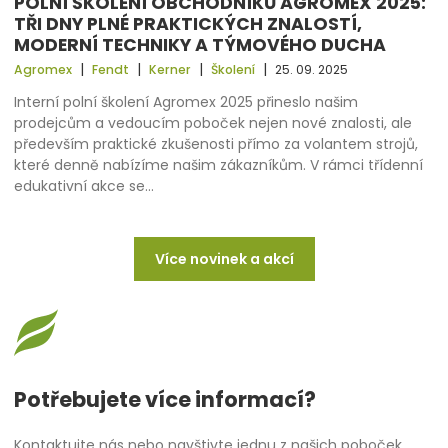
POLNÍ ŠKOLENÍ OBCHODNÍKŮ AGROMEX 2025:
TŘI DNY PLNÉ PRAKTICKÝCH ZNALOSTÍ,
MODERNÍ TECHNIKY A TÝMOVÉHO DUCHA
|
|
|
|
Agromex
Fendt
Kerner
Školení
25. 09. 2025
Interní polní školení Agromex 2025 přineslo našim
prodejcům a vedoucím poboček nejen nové znalosti, ale
především praktické zkušenosti přímo za volantem strojů,
které denně nabízíme našim zákazníkům. V rámci třídenní
edukativní akce se…
Více novinek a akcí
Potřebujete více informací?
Kontaktujte nás nebo navštivte jednu z našich poboček.