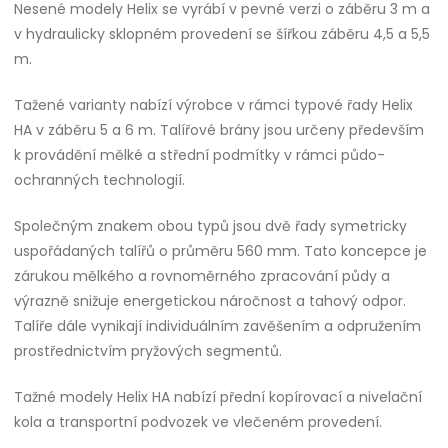
Nesené modely Helix se vyrábí v pevné verzi o záběru 3 m a
v hydraulicky sklopném provedení se šířkou záběru 4,5 a 5,5
m.
Tažené varianty nabízí výrobce v rámci typové řady Helix
HA v záběru 5 a 6 m. Talířové brány jsou určeny především
k provádění mělké a střední podmítky v rámci půdo-
ochranných technologií.
Společným znakem obou typů jsou dvě řady symetricky
uspořádaných talířů o průměru 560 mm. Tato koncepce je
zárukou mělkého a rovnoměrného zpracování půdy a
výrazně snižuje energetickou náročnost a tahový odpor.
Talíře dále vynikají individuálním zavěšením a odpružením
prostřednictvím pryžových segmentů.
Tažné modely Helix HA nabízí přední kopírovací a nivelační
kola a transportní podvozek ve vlečeném provedení.