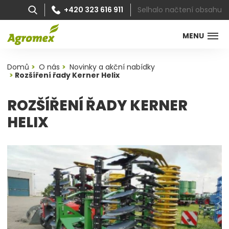
Selhalo načtení obsahu
+420 323 616 911
MENU
Domů
O nás
Novinky a akční nabídky
Rozšíření řady Kerner Helix
ROZŠÍŘENÍ ŘADY KERNER
HELIX