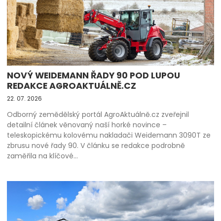
NOVÝ WEIDEMANN ŘADY 90 POD LUPOU
REDAKCE AGROAKTUÁLNĚ.CZ
22. 07. 2026
Odborný zemědělský portál AgroAktuálně.cz zveřejnil
detailní článek věnovaný naší horké novince –
teleskopickému kolovému nakladači Weidemann 3090T ze
zbrusu nové řady 90. V článku se redakce podrobně
zaměřila na klíčové…