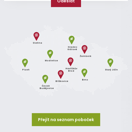
Slatina
Hradec
Králové
Žamberk
Modletice
Havlíčkův
Plzeň
Starý Jičín
Brod
Brno
Blížkovice
České
Budějovice
Přejít na seznam poboček