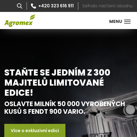
Selhalo načtení obsahu
+420 323 616 911
MENU
STAŇTE SE JEDNÍM Z 300
MAJITELŮ LIMITOVANÉ
EDICE!
OSLAVTE MILNÍK 50 000 VYROBENÝCH
KUSŮ S FENDT 900 VARIO.
Více o exkluzivní edici