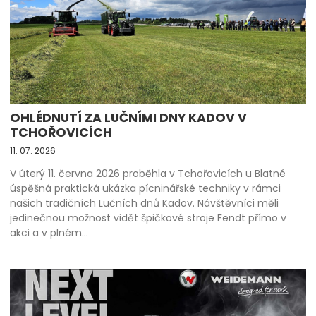
OHLÉDNUTÍ ZA LUČNÍMI DNY KADOV V
TCHOŘOVICÍCH
11. 07. 2026
V úterý 11. června 2026 proběhla v Tchořovicích u Blatné
úspěšná praktická ukázka pícninářské techniky v rámci
našich tradičních Lučních dnů Kadov. Návštěvníci měli
jedinečnou možnost vidět špičkové stroje Fendt přímo v
akci a v plném…