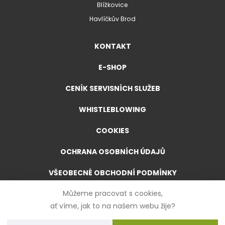
Blížkovice
Havlíčkův Brod
KONTAKT
E-SHOP
CENÍK SERVISNÍCH SLUŽEB
WHISTLEBLOWING
COOKIES
OCHRANA OSOBNÍCH ÚDAJŮ
VŠEOBECNÉ OBCHODNÍ PODMÍNKY
Můžeme pracovat s cookies,
VŠEOBECNÉ OBCHODNÍ PODMÍNKY PRO E-SHOP
ať víme, jak to na našem webu žije?
FORMULÁŘ PRO ODSTOUPENÍ OD SMLOUVY