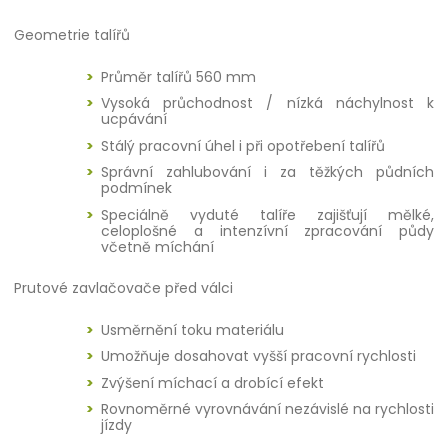
Geometrie talířů
Průměr talířů 560 mm
Vysoká průchodnost / nízká náchylnost k
ucpávání
Stálý pracovní úhel i při opotřebení talířů
Správní zahlubování i za těžkých půdních
podmínek
Speciálně vyduté talíře zajišťují mělké,
celoplošné a intenzívní zpracování půdy
včetně míchání
Prutové zavlačovače před válci
Usměrnění toku materiálu
Umožňuje dosahovat vyšší pracovní rychlosti
Zvýšení míchací a drobící efekt
Rovnoměrné vyrovnávání nezávislé na rychlosti
jízdy