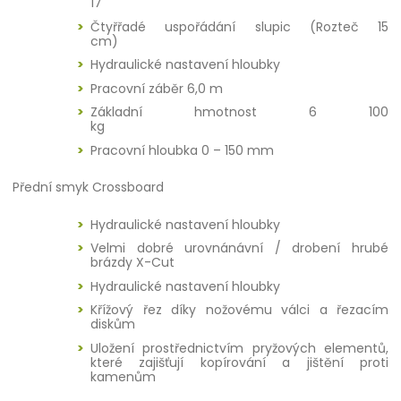
17
Čtyřřadé uspořádání slupic (Rozteč 15
cm)
Hydraulické nastavení hloubky
Pracovní záběr 6,0 m
Základní hmotnost 6 100
kg
Pracovní hloubka 0 – 150 mm
Přední smyk Crossboard
Hydraulické nastavení hloubky
Velmi dobré urovnánávní / drobení hrubé
brázdy X-Cut
Hydraulické nastavení hloubky
Křížový řez díky nožovému válci a řezacím
diskům
Uložení prostřednictvím pryžových elementů,
které zajišťují kopírování a jištění proti
kamenům