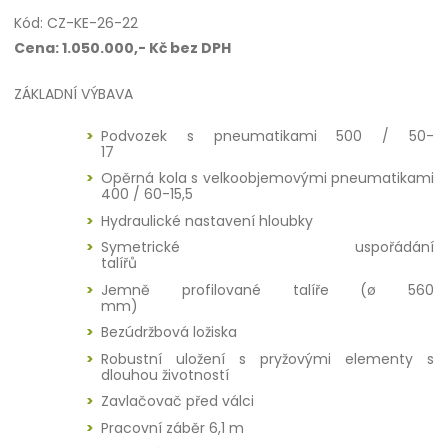
Kód: CZ-KE-26-22
Cena: 1.050.000,- Kč bez DPH
ZÁKLADNÍ VÝBAVA
Podvozek s pneumatikami 500 / 50-
17
Opěrná kola s velkoobjemovými pneumatikami
400 / 60-15,5
Hydraulické nastavení hloubky
Symetrické uspořádání
talířů
Jemně profilované talíře (ø 560
mm)
Bezúdržbová ložiska
Robustní uložení s pryžovými elementy s
dlouhou životností
Zavlačovač před válci
Pracovní záběr 6,1 m