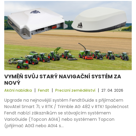
VYMĚŇ SVŮJ STARÝ NAVIGAČNÍ SYSTÉM ZA
NOVÝ
|
|
|
Akční nabídka
Fendt
Precizní zemědělství
27. 04. 2026
Upgrade na nejnovější systém FendtGuide s přijímačem
NovAtel Smart 7L v RTK / Trimble AG 482 v RTK! Společnost
Fendt nabízí zákazníkům se stávajícím systémem
VarioGuide (Topcon AGI4) nebo systémem Topcon
(přijímač AGI3 nebo AGI4 s…