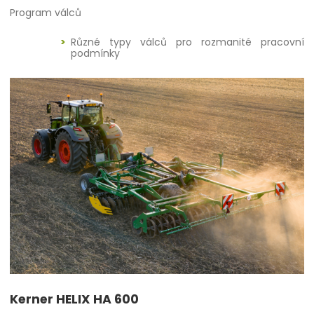
Program válců
Různé typy válců pro rozmanité pracovní
podmínky
Kerner HELIX HA 600