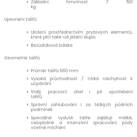
Základní hmotnost 7 150
kg
Upevnění talířů
Uložení prostřednictvím pryžových elementů,
které plní také roli jištění slupic
Bezúdržbová ložiska
Geometrie talířů
Průměr talířů 560 mm
Vysoká průchodnost / nízká náchylnost k
ucpávání
Stálý pracovní úhel i při opotřebení
talířů
Správní zahlubování i za těžkých půdních
podmínek
Speciálně vyduté talíře zajišťují mělké,
celoplošné a intenzívní zpracování půdy
včetně míchání