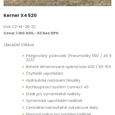
Kerner X4 520
Kód: CZ-KE-28-22
Cena: 1.100.000,- Kč bez DPH
ZÁKLADNÍ VÝBAVA
Integrovaný podvozek (Pneumatiky 550 / 45 R
22,5)
Bohatě dimenzovaná opěrná kola 400 / 60-15.5
Čtyřřadé uspořádání
Hydraulické nastavení hloubky
Rychloupínací systém Connect 40
Držák pro vyměnitelné radličky
Symetrické uspořádání radliček
Centrálně nastavitelné zvězdicové disky
Plastová palice pro narážení radliček