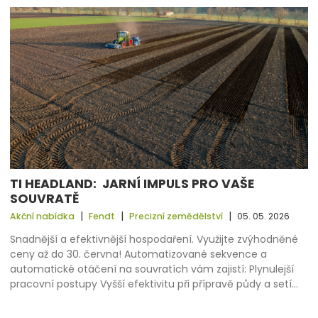
TI HEADLAND: JARNÍ IMPULS PRO VAŠE
SOUVRATĚ
|
|
|
Akční nabídka
Fendt
Precizní zemědělství
05. 05. 2026
Snadnější a efektivnější hospodaření. Využijte zvýhodněné
ceny až do 30. června! Automatizované sekvence a
automatické otáčení na souvratích vám zajistí: Plynulejší
pracovní postupy Vyšší efektivitu při přípravě půdy a setí…