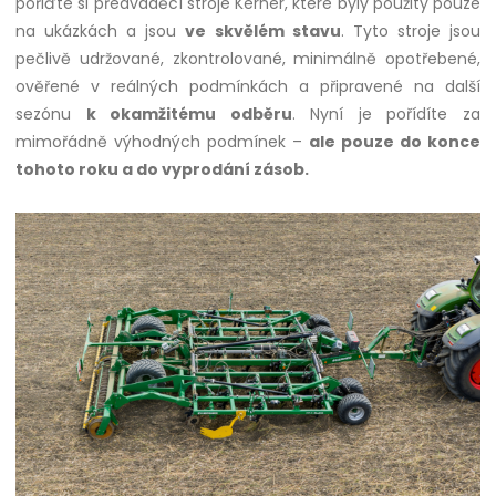
pořiďte si předváděcí stroje Kerner, které byly použity pouze
na ukázkách a jsou
ve skvělém stavu
. Tyto stroje jsou
pečlivě udržované, zkontrolované, minimálně opotřebené,
ověřené v reálných podmínkách a připravené na další
sezónu
k okamžitému odběru
. Nyní je pořídíte za
mimořádně výhodných podmínek –
ale pouze do konce
tohoto roku a do vyprodání zásob.