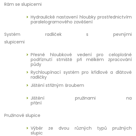
Rám se slupicemi
Hydraulické nastavení hloubky prostřednictvím
paralelogramového zavěšení
Systém radliček s pevnými
slupicemi
Přesné hloubkové vedení pro celoplošné
podříznutí strniště při mělkém zpracování
půdy
Rychloupínací systém pro křídlové a dlátové
radličky
Jištění střižným šroubem
Jištění pružinami na
přání
Pružinové slupice
Výběr ze dvou různých typů pružných
slupic