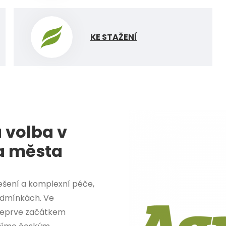
KE STAŽENÍ
 volba v
 a města
řešení a komplexní péče,
odmínkách. Ve
 teprve začátkem