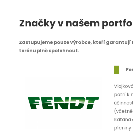
Značky v našem portfo
Zastupujeme pouze výrobce, kteří garantují ne
terénu plně spolehnout.
Fe
Vlajkov
patří k
účinnost
(včetně 
Katana 
pícniny 