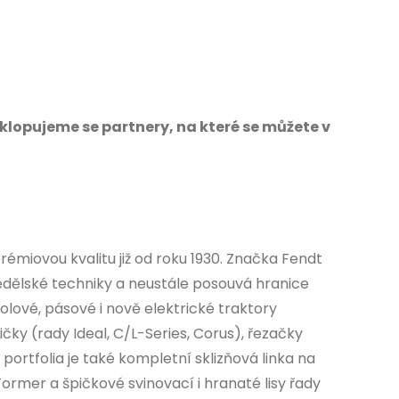
bklopujeme se partnery, na které se můžete v
iovou kvalitu již od roku 1930. Značka Fendt
dělské techniky a neustále posouvá hranice
olové, pásové i nově elektrické traktory
čky (rady Ideal, C/L-Series, Corus), řezačky
ortfolia je také kompletní sklizňová linka na
Former a špičkové svinovací i hranaté lisy řady