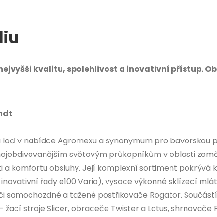
liu
jvyšší kvalitu, spolehlivost a inovativní přístup. O
ndt
á loď v nabídce Agromexu a synonymum pro bavorskou prém
 nejobdivovanějším světovým průkopníkům v oblasti země
i a komfortu obsluhy. Její komplexní sortiment pokrývá k
inovativní řady e100 Vario), vysoce výkonné sklízecí mláti
či samochozdné a tažené postřikovače Rogator. Součástí p
– žací stroje Slicer, obraceče Twister a Lotus, shrnovače 