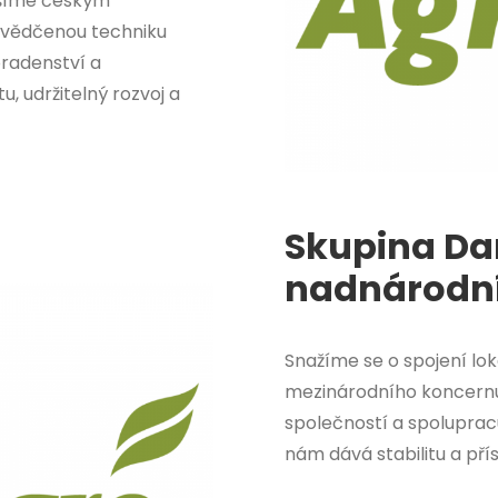
nášíme českým
svědčenou techniku
oradenství a
, udržitelný rozvoj a
Skupina Da
nadnárodní
Snažíme se o spojení loká
mezinárodního koncernu 
společností a spolupracu
nám dává stabilitu a př