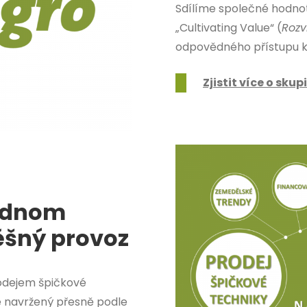
Sdílíme společné hodnot
„Cultivating Value“ (
Rozv
odpovědného přístupu k 
Zjistit více o sku
jednom
ěšný provoz
odejem špičkové
e navržený přesně podle