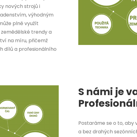
 nových strojů i
oradenstvím, výhodným
může plně využít
í zemědělské trendy a
tví na míru, přičemž
h dílů a profesionálního
S námi je v
Profesionál
Postaráme se o to, aby 
a bez drahých sezónních