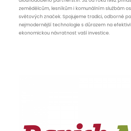
dlouhodobého partnerství. Již od roku 1992 při
zemědělcům, lesníkům i komunálním službám o
světových značek. Spojujeme tradici, odborné p
nejmodernější technologie s důrazem na efektivitu
ekonomickou návratnost vaší investice.