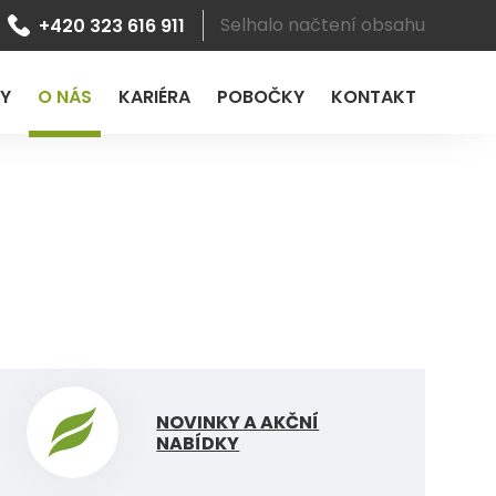
Selhalo načtení obsahu
+420 323 616 911
LY
O NÁS
KARIÉRA
POBOČKY
KONTAKT
NOVINKY A AKČNÍ
NABÍDKY