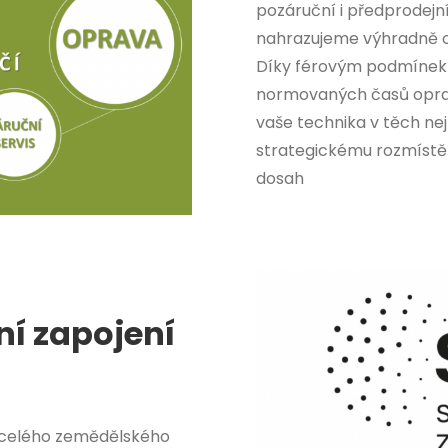
pozáruční i předprodejn
nahrazujeme výhradně or
Díky férovým podmínek 
normovaných časů oprave
vaše technika v těch ne
strategickému rozmístě
dosah
ní zapojení
i celého zemědělského