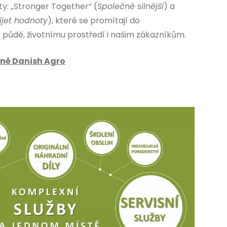
y: „Stronger Together“ (
Společně silnější
) a
íjet hodnoty
), které se promítají do
půdě, životnímu prostředí i našim zákazníkům.
pině Danish Agro