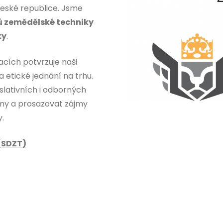
České republice. Jsme
ů zemědělské techniky
ky
.
acích potvrzuje naši
 etické jednání na trhu.
slativních i odborných
rmy a prosazovat zájmy
.
(SDZT)