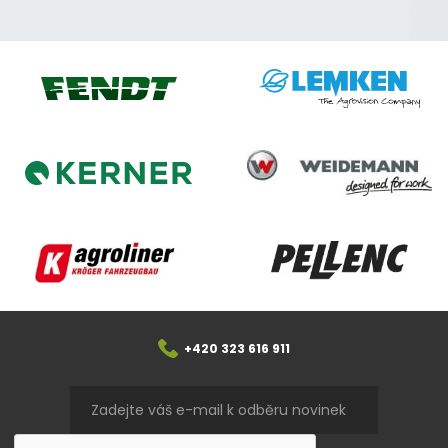
Lemken
Fendt
Weidemann
Kerner
Agroliner
Pellenc
+420 323 616 911