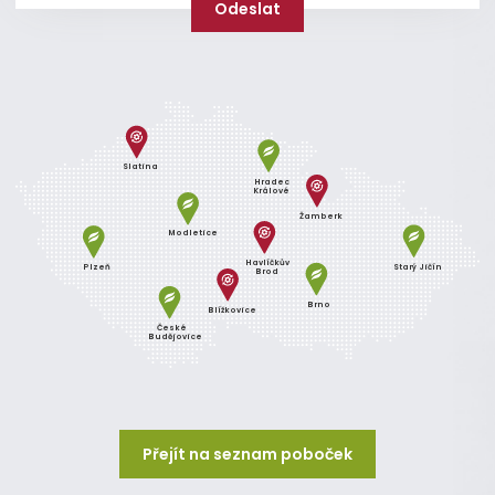
Slatina
Hradec
Králové
Žamberk
Modletice
Havlíčkův
Plzeň
Starý Jičín
Brod
Brno
Blížkovice
České
Budějovice
Přejít na seznam poboček