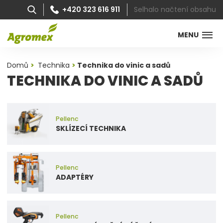
Selhalo načtení obsahu
+420 323 616 911
MENU
Domů
Technika
Technika do vinic a sadů
TECHNIKA DO VINIC A SADŮ
Pellenc
SKLÍZECÍ TECHNIKA
Pellenc
ADAPTÉRY
Pellenc