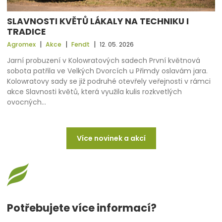
SLAVNOSTI KVĚTŮ LÁKALY NA TECHNIKU I
TRADICE
|
|
|
Agromex
Akce
Fendt
12. 05. 2026
Jarní probuzení v Kolowratových sadech První květnová
sobota patřila ve Velkých Dvorcích u Přimdy oslavám jara.
Kolowratovy sady se již podruhé otevřely veřejnosti v rámci
akce Slavnosti květů, která využila kulis rozkvetlých
ovocných…
Více novinek a akcí
Potřebujete více informací?