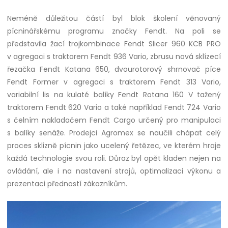
Neméně důležitou částí byl blok školení věnovaný
pícninářskému programu značky Fendt. Na poli se
představila žací trojkombinace Fendt Slicer 960 KCB PRO
v agregaci s traktorem Fendt 936 Vario, zbrusu nová sklízecí
řezačka Fendt Katana 650, dvourotorový shrnovač píce
Fendt Former v agregaci s traktorem Fendt 313 Vario,
variabilní lis na kulaté balíky Fendt Rotana 160 V tažený
traktorem Fendt 620 Vario a také například Fendt 724 Vario
s čelním nakladačem Fendt Cargo určený pro manipulaci
s balíky senáže. Prodejci Agromex se naučili chápat celý
proces sklizně pícnin jako ucelený řetězec, ve kterém hraje
každá technologie svou roli. Důraz byl opět kladen nejen na
ovládání, ale i na nastavení strojů, optimalizaci výkonu a
prezentaci předností zákazníkům.