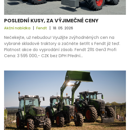
POSLEDNÍ KUSY, ZA VÝJIMEČNÉ CENY
|
|
Akční nabídka
Fendt
18. 05. 2026
Nečekejte, už nebudou! Využijte zvýhodněných cen na
vybrané skladové traktory a začněte šetřit s Fendt již teď.
Platnost akce do vyprodání zásob. Fendt 211S Gen3 Profi
Cena: 3 595 000,- CZK bez DPH Přední…