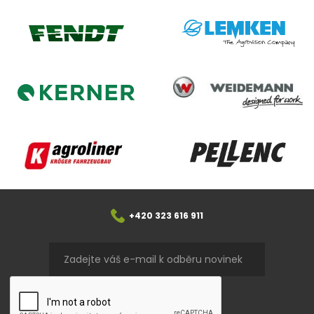
Lemken
Fendt
Weidemann
Kerner
Agroliner
Pellenc
+420 323 616 911