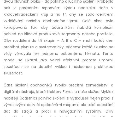
dvou hlavních bloků – do polního a lučního školení. Proběhlo
pak v posledním srpnovém týdnu nedaleko Hořic v
Královehradeckém kraji a na tři dny se stalo centrem
vzdělávání našeho obchodního týmu. Celá akce byla
koncipována tak, aby účastníkům nabídla komplexní
pohled na klíčové produktové segmenty našeho portfolia.
Díky rozdělení do tří skupin – A, B a C – mohl každý den
probíhat plynule a systematicky, přičemž každá skupina se
vždy věnovala jen jednomu odbornému tématu. Tento
model se ukázal jako velmi efektivní, protože umožnil
soustředit se na detailní výklad i následnou praktickou
zkušenost.
Část školení obchodníků tvořilo precizní zemědělství a
digitální nástroje, které traktory Fendt a naše služba MyMex
nabízejí. Účastníci polního školení si vyzkoušeli nejen práci s
výnosovými daty či aplikačními mapami, ale také odesílání
dat do strojů a práci s navigačními systémy. Díky