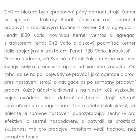
Dalším blokem bylo zpracování půdy pomocí strojů Kerner
ve spojení s traktory Fendt. Účastníci měli možnost
pracovat s radličkovým kypřičem Kerner X4 v agregaci s
Fendt 1050 Vario, novinkou Kerner Ventos v agregaci
s traktorem Fendt 942 Vario a diskový podmítač Kerner
Helix spojenými s traktorem Fendt 728 Vario. Instruktoři –
Roman Nedoma, Jiří Svatoň a Patrik Kalenda – provedli své
kolegy celým procesem úplně od samého začátku. Od
toho, co se na poli děje, kdy se provádí, jaká operace a proč,
přes nastavení strojů a navigace až po samotný pracovní
proces. Každý účastník školení si na vlastní kůži vyzkoušel
nejen ovládání, ale i detailní nastavení strojů, včetně
souvraťového managementu. Tento učební blok ukázal, jak
důležité je správné nastavení půdozpracující techniky pro
efektivní a šetrné hospodaření, a potvrdil, že praktická
zkušenost má pro prodejce mnohem větší hodnotu než
samotná teorie.