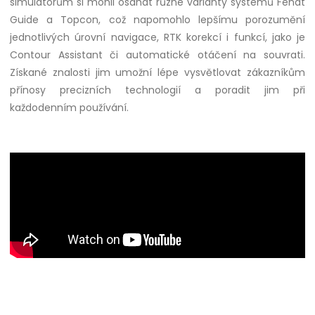
simulátorům si mohli osahat různé varianty systémů Fendt
Guide a Topcon, což napomohlo lepšímu porozumění
jednotlivých úrovní navigace, RTK korekcí i funkcí, jako je
Contour Assistant či automatické otáčení na souvrati.
Získané znalosti jim umožní lépe vysvětlovat zákazníkům
přínosy precizních technologií a poradit jim při
každodenním používání.