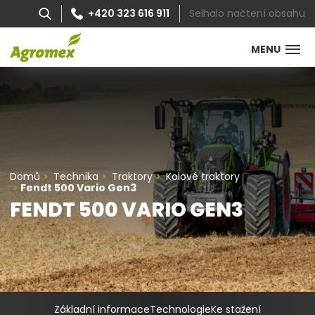
Selhalo načtení obsahu
+420 323 616 911
MENU
Domů
Technika
Traktory
Kolové traktory
Fendt 500 Vario Gen3
FENDT 500 VARIO GEN3
Základní informace
Technologie
Ke stažení