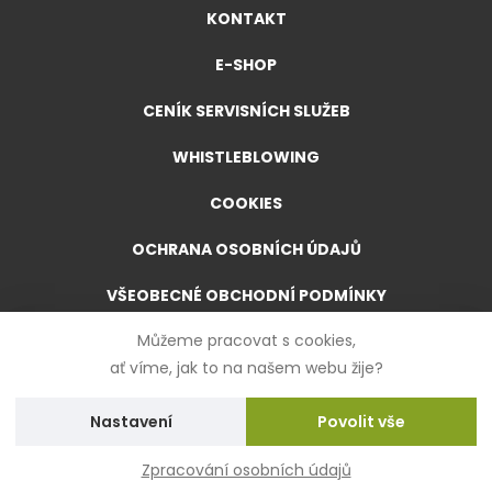
KONTAKT
E-SHOP
CENÍK SERVISNÍCH SLUŽEB
WHISTLEBLOWING
COOKIES
OCHRANA OSOBNÍCH ÚDAJŮ
VŠEOBECNÉ OBCHODNÍ PODMÍNKY
Můžeme pracovat s cookies,
VŠEOBECNÉ OBCHODNÍ PODMÍNKY PRO E-SHOP
ať víme, jak to na našem webu žije?
FORMULÁŘ PRO ODSTOUPENÍ OD SMLOUVY
Nastavení
Zpracování osobních údajů
Created by
UVM