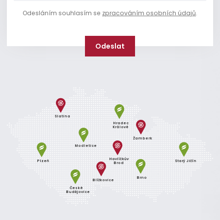
Odesláním souhlasím se
zpracováním osobních údajů
.
Slatina
Hradec
Králové
Žamberk
Modletice
Havlíčkův
Plzeň
Starý Jičín
Brod
Brno
Blížkovice
České
Budějovice