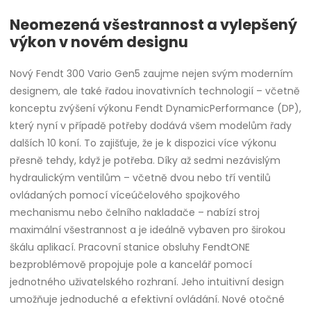
Neomezená všestrannost a vylepšený
výkon v novém designu
Nový Fendt 300 Vario Gen5 zaujme nejen svým moderním
designem, ale také řadou inovativních technologií – včetně
konceptu zvýšení výkonu Fendt DynamicPerformance (DP),
který nyní v případě potřeby dodává všem modelům řady
dalších 10 koní. To zajišťuje, že je k dispozici více výkonu
přesně tehdy, když je potřeba. Díky až sedmi nezávislým
hydraulickým ventilům – včetně dvou nebo tří ventilů
ovládaných pomocí víceúčelového spojkového
mechanismu nebo čelního nakladače – nabízí stroj
maximální všestrannost a je ideálně vybaven pro širokou
škálu aplikací. Pracovní stanice obsluhy FendtONE
bezproblémově propojuje pole a kancelář pomocí
jednotného uživatelského rozhraní. Jeho intuitivní design
umožňuje jednoduché a efektivní ovládání. Nové otočné