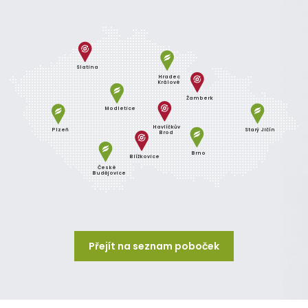
Slatina
Hradec
Králové
Žamberk
Modletice
Havlíčkův
Plzeň
Starý Jičín
Brod
Brno
Blížkovice
České
Budějovice
Přejít na seznam poboček