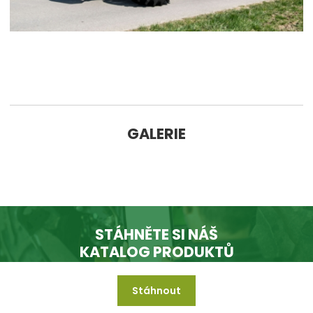
GALERIE
DALŠÍ FOTOGRAFIE
FENDT 300 VARIO GEN5
1 fotografie
STÁHNĚTE SI NÁŠ
KATALOG PRODUKTŮ
Stáhnout