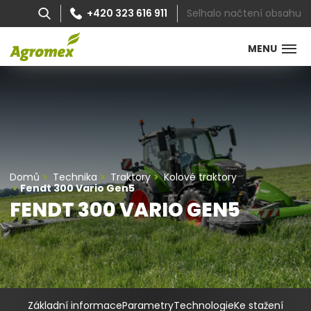
Selhalo načtení obsahu
+420 323 616 911
MENU
Domů
Technika
Traktory
Kolové traktory
Fendt 300 Vario Gen5
FENDT 300 VARIO GEN5
Základní informace
Parametry
Technologie
Ke stažení