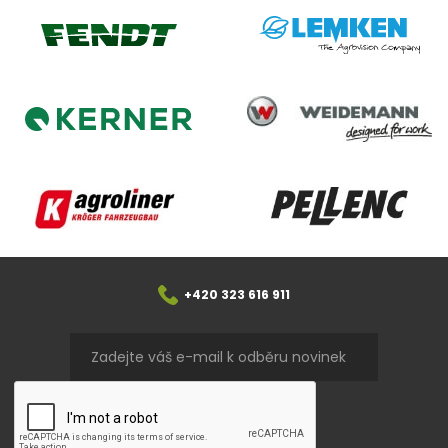
Lemken
Fendt
Weidemann
Kerner
Agroliner
Pellenc
+420 323 616 911