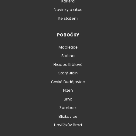
Kariéra
Novinky a akce
Ke stažení
POBOČKY
Modletice
Slatina
Hradec Králové
Starý Jičín
České Budějovice
Plzeň
Brno
Žamberk
Blížkovice
Havlíčkův Brod