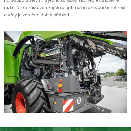
na údržbu a servis na jednu koňskou sílu nepřekonatelně
nízké. Nízká zástavba zajišťuje optimální rozložení hmotnosti
a vždy je zaručen dobrý přehled.