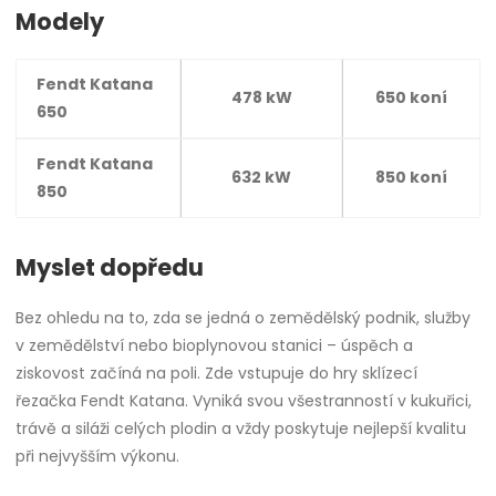
Modely
Fendt Katana
478 kW
650 koní
650
Fendt Katana
632 kW
850 koní
850
Myslet dopředu
Bez ohledu na to, zda se jedná o zemědělský podnik, služby
v zemědělství nebo bioplynovou stanici – úspěch a
ziskovost začíná na poli. Zde vstupuje do hry sklízecí
řezačka Fendt Katana. Vyniká svou všestranností v kukuřici,
trávě a siláži celých plodin a vždy poskytuje nejlepší kvalitu
při nejvyšším výkonu.