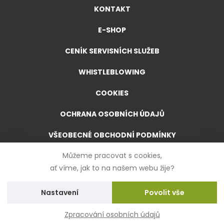
KONTAKT
E-SHOP
CENÍK SERVISNÍCH SLUŽEB
WHISTLEBLOWING
COOKIES
OCHRANA OSOBNÍCH ÚDAJŮ
VŠEOBECNÉ OBCHODNÍ PODMÍNKY
Můžeme pracovat s cookies,
VŠEOBECNÉ OBCHODNÍ PODMÍNKY PRO E-SHOP
ať víme, jak to na našem webu žije?
FORMULÁŘ PRO ODSTOUPENÍ OD SMLOUVY
Nastavení
Zpracování osobních údajů
Created by
UVM