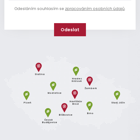
Odesláním souhlasím se
zpracováním osobních údajů
.
Slatina
Hradec
Králové
Žamberk
Modletice
Havlíčkův
Plzeň
Starý Jičín
Brod
Brno
Blížkovice
České
Budějovice