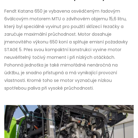
Fendt Katana 650 je vybavena osvědčeným řadovým
6válcovým motorem MTU o zdvihovém objemu 15,6 litru,
který byl speciálně vyvinut pro použití sklízecí řezačky a
zaručuje maximální průchodnost. Motor dosahuje
jmenovitého výkonu 650 koní a splňuje emisní požadavky
STAGE 5. Přes svou kompaktní konstrukci vyvine motor
neuvěřitelný točivý moment i při nízkých otáčkách.
Pohonná jednotka je také mimořádně nenáročná na
údržbu, je snadno přístupná a má vynikající provozní
vlastnosti. Kromě toho se motor vyznačuje nízkou
spotřebou paliva při vysoké průchodnosti.