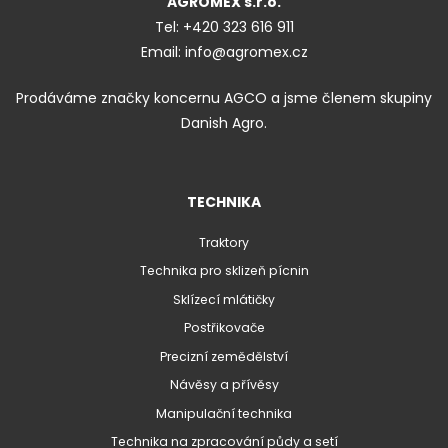
AGROMEX s.r.o.
Tel:
+420 323 616 911
Email:
info@agromex.cz
Prodáváme značky koncernu AGCO a jsme členem skupiny
Danish Agro.
TECHNIKA
Traktory
Technika pro sklizeň pícnin
Sklízecí mlátičky
Postřikovače
Precizní zemědělství
Návěsy a přívěsy
Manipulační technika
Technika na zpracování půdy a setí