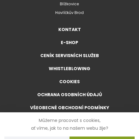
Blížkovice
Havlíčkův Brod
KONTAKT
E-SHOP
CENÍK SERVISNÍCH SLUŽEB
WHISTLEBLOWING
COOKIES
OCHRANA OSOBNÍCH ÚDAJŮ
VŠEOBECNÉ OBCHODNÍ PODMÍNKY
Můžeme pracovat s cookies,
VŠEOBECNÉ OBCHODNÍ PODMÍNKY PRO E-SHOP
ať víme, jak to na našem webu žije?
FORMULÁŘ PRO ODSTOUPENÍ OD SMLOUVY