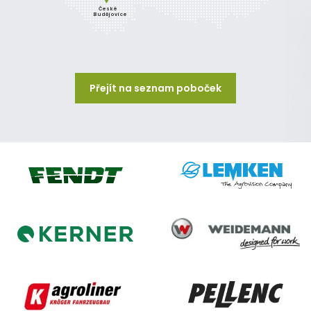
České
Budějovice
Přejít na seznam poboček
Lemken
Fendt
Weidemann
Kerner
Agroliner
Pellenc