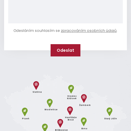
Odesláním souhlasím se
zpracováním osobních údajů
.
Slatina
Hradec
Králové
Žamberk
Modletice
Havlíčkův
Plzeň
Starý Jičín
Brod
Brno
Blížkovice