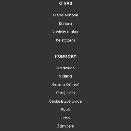
O NÁS
O společnosti
Kariéra
Novinky a akce
Ke stažení
POBOČKY
Modletice
Slatina
Hradec Králové
Starý Jičín
České Budějovice
Plzeň
Brno
Žamberk