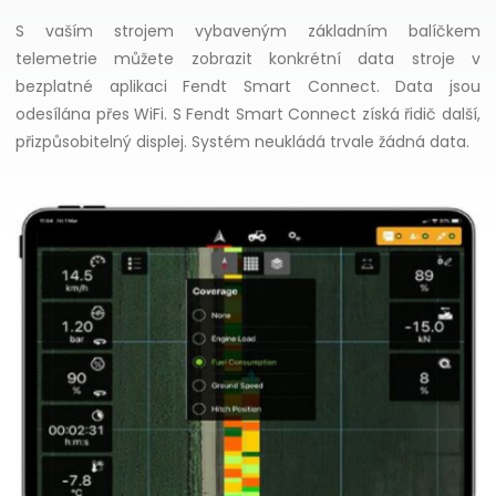
S vaším strojem vybaveným základním balíčkem
telemetrie můžete zobrazit konkrétní data stroje v
bezplatné aplikaci Fendt Smart Connect. Data jsou
odesílána přes WiFi. S Fendt Smart Connect získá řidič další,
přizpůsobitelný displej. Systém neukládá trvale žádná data.