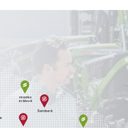
Hradec
Králové
Žamberk
ce