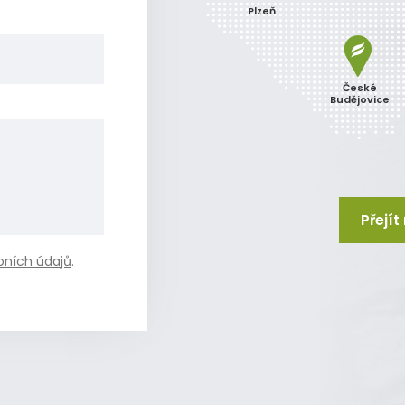
Plzeň
o
České
Budějovice
Přejí
bních údajů
.