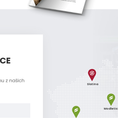
ÍCE
nu z našich
Slatina
Modleti