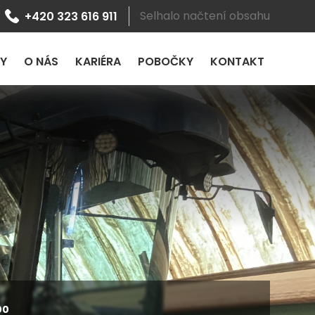
Selhalo načtení obsahu
+420 323 616 911
LY
O NÁS
KARIÉRA
POBOČKY
KONTAKT
00