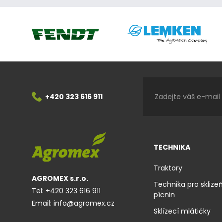
Lemken
Fendt
+420 323 616 911
TECHNIKA
Traktory
AGROMEX s.r.o.
Technika pro sklize
Tel:
+420 323 616 911
pícnin
Email:
info@agromex.cz
Sklízecí mlátičky