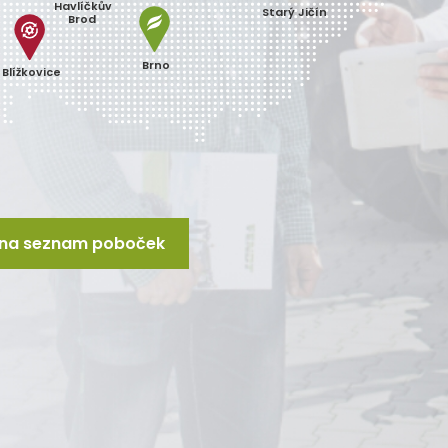
Havlíčkův
Starý Jičín
Brod
Brno
Blížkovice
t na seznam poboček