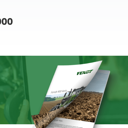
000
DALŠÍ
FOTOGRAFIE
SAMOCHODNÝ
POSTŘIKOVAČ
AGRIO DINO
5000
15 fotografií