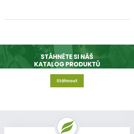
STÁHNĚTE SI NÁŠ
KATALOG PRODUKTŮ
Stáhnout
A mějte jej vždy k dispozici i když jste offline.