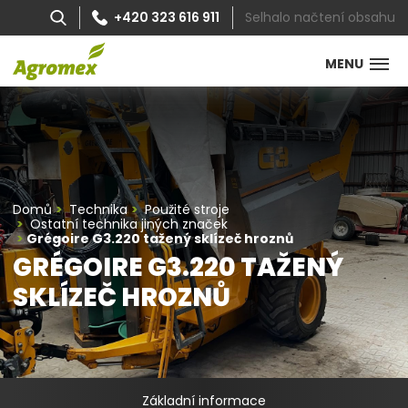
Selhalo načtení obsahu
+420 323 616 911
MENU
Domů
Technika
Použité stroje
Ostatní technika jiných značek
Grégoire G3.220 tažený sklízeč hroznů
GRÉGOIRE G3.220 TAŽENÝ
SKLÍZEČ HROZNŮ
Základní informace