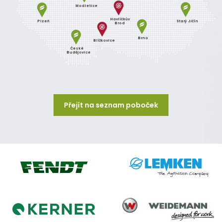
Modletice
Havlíčkův
Plzeň
Starý Jičín
Brod
Brno
Blížkovice
České
Budějovice
Přejít na seznam poboček
Lemken
Fendt
Weidemann
Kerner