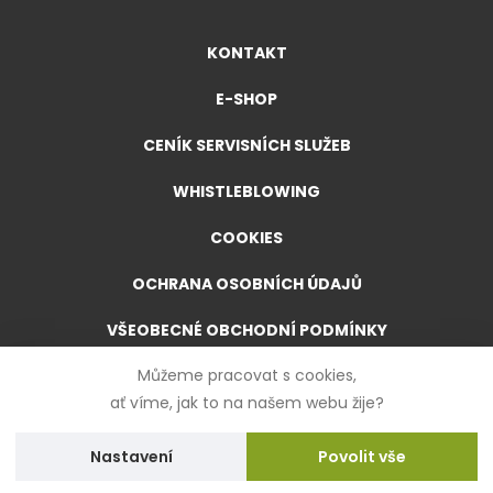
KONTAKT
E-SHOP
CENÍK SERVISNÍCH SLUŽEB
WHISTLEBLOWING
COOKIES
OCHRANA OSOBNÍCH ÚDAJŮ
VŠEOBECNÉ OBCHODNÍ PODMÍNKY
Můžeme pracovat s cookies,
VŠEOBECNÉ OBCHODNÍ PODMÍNKY PRO E-SHOP
ať víme, jak to na našem webu žije?
FORMULÁŘ PRO ODSTOUPENÍ OD SMLOUVY
Nastavení