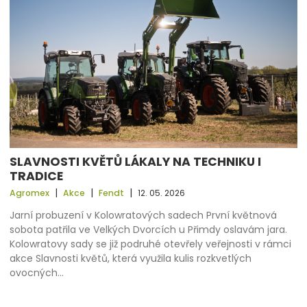
SLAVNOSTI KVĚTŮ LÁKALY NA TECHNIKU I
TRADICE
|
|
|
Agromex
Akce
Fendt
12. 05. 2026
Jarní probuzení v Kolowratových sadech První květnová
sobota patřila ve Velkých Dvorcích u Přimdy oslavám jara.
Kolowratovy sady se již podruhé otevřely veřejnosti v rámci
akce Slavnosti květů, která využila kulis rozkvetlých
ovocných…