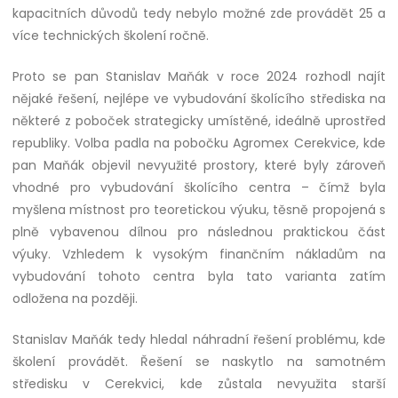
kapacitních důvodů tedy nebylo možné zde provádět 25 a
více technických školení ročně.
Proto se pan Stanislav Maňák v roce 2024 rozhodl najít
nějaké řešení, nejlépe ve vybudování školícího střediska na
některé z poboček strategicky umístěné, ideálně uprostřed
republiky. Volba padla na pobočku Agromex Cerekvice, kde
pan Maňák objevil nevyužité prostory, které byly zároveň
vhodné pro vybudování školícího centra – čímž byla
myšlena místnost pro teoretickou výuku, těsně propojená s
plně vybavenou dílnou pro následnou praktickou část
výuky. Vzhledem k vysokým finančním nákladům na
vybudování tohoto centra byla tato varianta zatím
odložena na později.
Stanislav Maňák tedy hledal náhradní řešení problému, kde
školení provádět. Řešení se naskytlo na samotném
středisku v Cerekvici, kde zůstala nevyužita starší