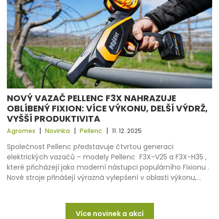
NOVÝ VAZAČ PELLENC F3X NAHRAZUJE
OBLÍBENÝ FIXION: VÍCE VÝKONU, DELŠÍ VÝDRŽ,
VYŠŠÍ PRODUKTIVITA
|
|
|
Agromex
Novinka
Pellenc
11. 12. 2025
Společnost Pellenc představuje čtvrtou generaci
elektrických vazačů – modely Pellenc F3X-V25 a F3X-H35 ,
které přicházejí jako moderní nástupci populárního Fixionu .
Nové stroje přinášejí výrazná vylepšení v oblasti výkonu,…
Více novinek a akcí