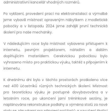
administrativní kancelář vhodných rozměrů.
Po vyklizení, provedení prací na elektroinstalaci a výmalbě
jsme vybavili místnost opraveným nábytkem z modletické
pobočky a v listopadu 2024 jsme zahájili první technická
školení pro naše mechaniky.
V následujícím roce byla místnost vybavena přístupem k
internetu, pevným projektorem, nářadím a dalším
doplňujícím materiálem. Cerekvickou pobočkou bylo
vyhrazeno místo pro praktickou výuku, taktéž s připojením k
internetu.
K dnešnímu dni bylo v těchto prostorách proškoleno více
než 400 účastníků různých technických školení. Místnost
pro teoretickou výuku je postupně dovybavována a v
letošním roce, po ukončení jarní tréninkové sezóny, je
naplánována rekonstrukce podlahy a výměna stolů za nové
stoly se zásuvkami pro připojení počítačů a ozvučení školící