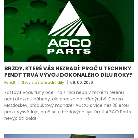
BRZDY, KTERÉ VÁS NEZRADÍ: PROČ U TECHNIKY
FENDT TRVÁ VÝVOJ DOKONALÉHO DÍLU ROKY?
|
|
Fendt
Servis a náhradní díly
09. 06. 2026
Zastavit včas tuny oceli na silnici nebo v těžkém terénu
není otázkou náhody, ale precizního inženýrství. Darren
McCloskey, produktový manažer AGCO s více než 30letou
praxí, vysvětluje, proč se u brzdových systémů AGCO Parts
nevyplatí dělat…