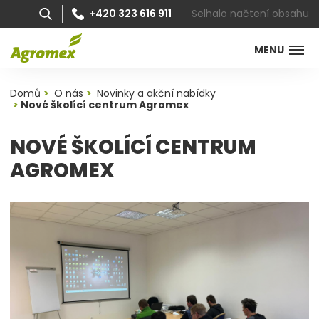
Selhalo načtení obsahu
+420 323 616 911
MENU
Domů
O nás
Novinky a akční nabídky
Nové školící centrum Agromex
NOVÉ ŠKOLÍCÍ CENTRUM
AGROMEX