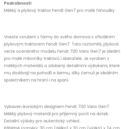
Podrobnosti
Měkký a plyšový traktor Fendt Gen7 pro malé fanoušky
Vneste vzrušení z farmy do svého domova s oficiálním
plyšovým traktorem Fendt Gen7. Tato roztomilá, plyšová
verze oceněného modelu Fendt 700 Vario Gen7 je ideální
pro malé milovníky traktorů i sběratele. Je vyroben z
měkkých materiálů a zdobený detailními výšivkami, které
mu dodávají na pohodlí a šarmu, díky čemuž je ideálním
společníkem na hraní i na spaní.
Vybaven ikonickým designem Fendt 700 Vario Gen7.
Měkký plyšový materiál pro příjemný pocit na dotek.
Detailní výšivky pro autentický vzhled.
Přibližné rozměry: 30 cm (délka) x 20 cm (výška) x 24 cm