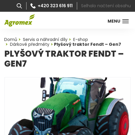
Selhalo načtení obsahu
+420 323 616 911
MENU
Domů
Servis a náhradní díly
E-shop
Dárkové předměty
Plyšový traktor Fendt – Gen7
PLYŠOVÝ TRAKTOR FENDT –
GEN7