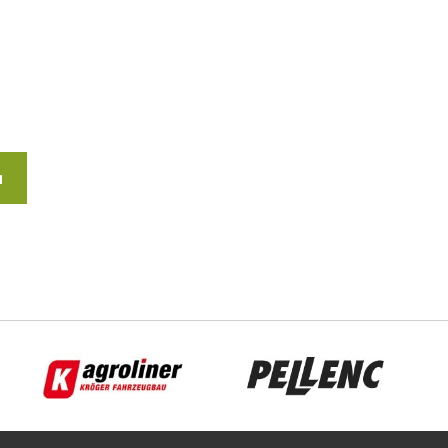
u
Agroliner
Pellenc