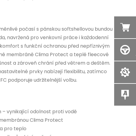
měnlivé počasí s pánskou softshellovou bundou
a, navržená pro venkovní práce i každodenní
 komfort s funkční ochranou před nepříznivým
né membráně Clima Protect a teplé fleecové
yšnost a zároveň chrání před větrem a deštěm.
tavitelné prvky nabízejí flexibilitu, zatímco
C podporuje udržitelnější volbu.
– vynikající odolnost proti vodě
 membránou Clima Protect
a pro teplo