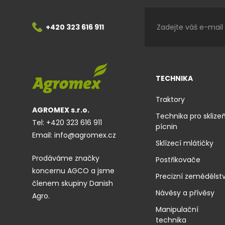
+420 323 616 911
TECHNIKA
Traktory
AGROMEX s.r.o.
Technika pro sklize
Tel:
+420 323 616 911
pícnin
Email:
info@agromex.cz
Sklízecí mlátičky
Prodáváme značky
Postřikovače
koncernu AGCO a jsme
Precizní zemědělstv
členem skupiny Danish
Návěsy a přívěsy
Agro.
Manipulační
technika