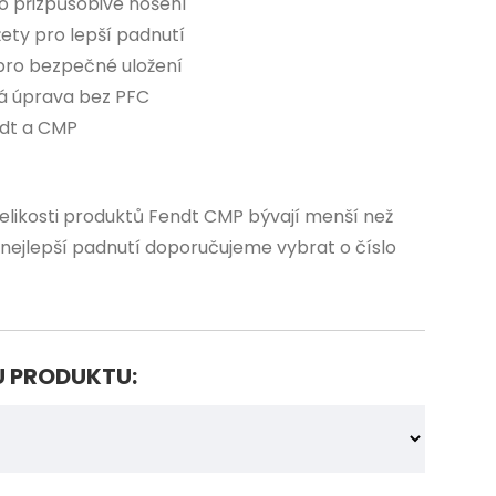
 přizpůsobivé nošení
ety pro lepší padnutí
pro bezpečné uložení
á úprava bez PFC
ndt a CMP
 Velikosti produktů Fendt CMP bývají menší než
o nejlepší padnutí doporučujeme vybrat o číslo
U PRODUKTU: