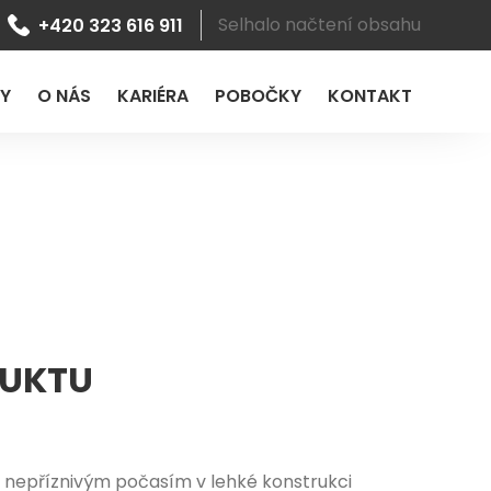
Selhalo načtení obsahu
+420 323 616 911
LY
O NÁS
KARIÉRA
POBOČKY
KONTAKT
DUKTU
 nepříznivým počasím v lehké konstrukci