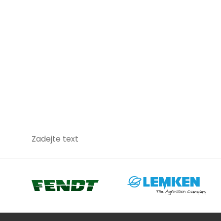
Zadejte text
Lemken
Fendt