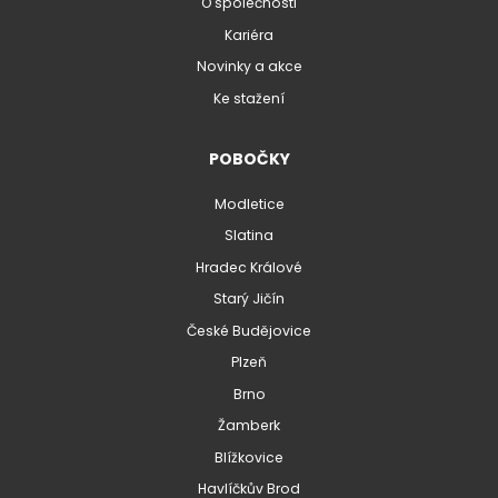
O společnosti
Kariéra
Novinky a akce
Ke stažení
POBOČKY
Modletice
Slatina
Hradec Králové
Starý Jičín
České Budějovice
Plzeň
Brno
Žamberk
Blížkovice
Havlíčkův Brod