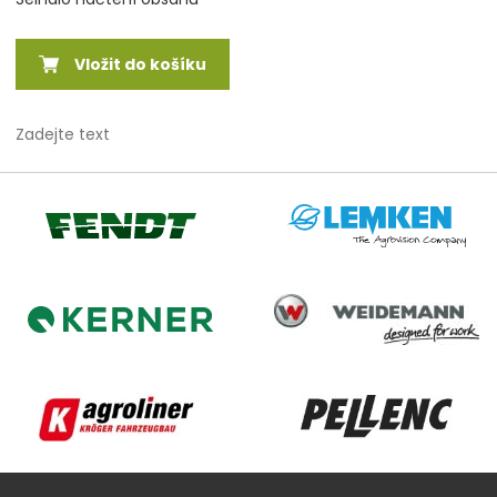
Vložit do košíku
Zadejte text
Lemken
Fendt
Weidemann
Kerner
Agroliner
Pellenc