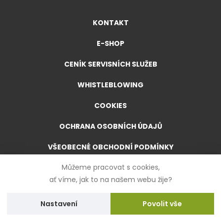
KONTAKT
E-SHOP
CENÍK SERVISNÍCH SLUŽEB
WHISTLEBLOWING
COOKIES
OCHRANA OSOBNÍCH ÚDAJŮ
VŠEOBECNÉ OBCHODNÍ PODMÍNKY
Můžeme pracovat s cookies,
VŠEOBECNÉ OBCHODNÍ PODMÍNKY PRO E-SHOP
ať víme, jak to na našem webu žije?
FORMULÁŘ PRO ODSTOUPENÍ OD SMLOUVY
Nastavení