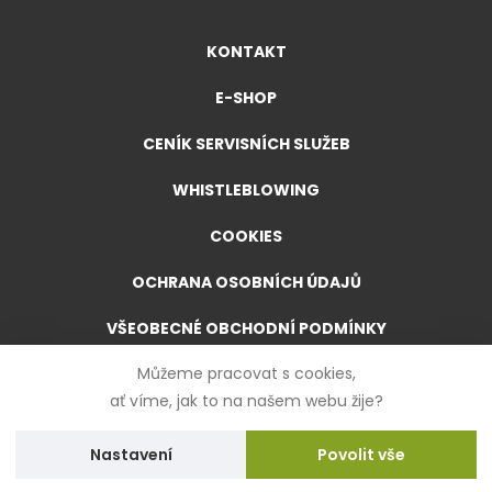
KONTAKT
E-SHOP
CENÍK SERVISNÍCH SLUŽEB
WHISTLEBLOWING
COOKIES
OCHRANA OSOBNÍCH ÚDAJŮ
VŠEOBECNÉ OBCHODNÍ PODMÍNKY
Můžeme pracovat s cookies,
VŠEOBECNÉ OBCHODNÍ PODMÍNKY PRO E-SHOP
ať víme, jak to na našem webu žije?
FORMULÁŘ PRO ODSTOUPENÍ OD SMLOUVY
Nastavení