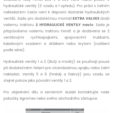
hydraulické ventily (3 vzadu a 1 vpředu). Pro práci s čelním
nakladačem často není k dispozici dostatek hydraulických
ventilů. Sada pro dodatečnou montáž
EXTRA VALVES
dodá
vašemu traktoru
2 HYDRAULICKÉ VENTILY
navíc
. Sada je
přizpůsobena vašemu traktoru Fendt a je dodávána se 2
ventilovými rychlospojkami, spojovacími trubkami,
kabelovým svazkem a držákem nebo krytem (rozlišení
podle série).
Hydraulické ventily 1 a 2 (žlutý a modrý) se používají pouze
při dodatečném řešení pro vícenásobnou spojku nebo čelní
nakladač. Ventily 5 a 6 (hnědý a fialový) jsou vzadu ve
stejné poloze jako původní ventily 1 a 2.
Pro objednání dílu a servisních služeb kontaktujte naše
pobočky Agromex nebo svého obchodního zástupce.