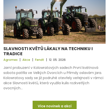
SLAVNOSTI KVĚTŮ LÁKALY NA TECHNIKU I
TRADICE
|
|
|
Agromex
Akce
Fendt
12. 05. 2026
Jarní probuzení v Kolowratových sadech První květnová
sobota patřila ve Velkých Dvorcích u Přimdy oslavám jara.
Kolowratovy sady se již podruhé otevřely veřejnosti v rámci
akce Slavnosti květů, která využila kulis rozkvetlých
ovocných…
Více novinek a akcí