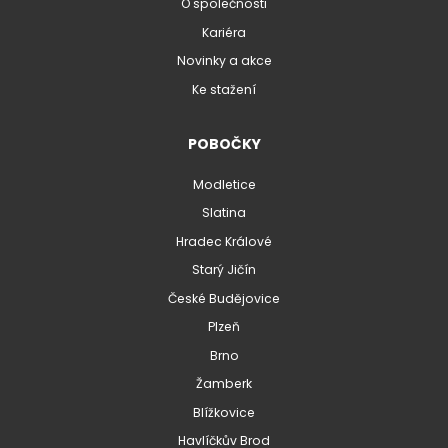
O společnosti
Kariéra
Novinky a akce
Ke stažení
POBOČKY
Modletice
Slatina
Hradec Králové
Starý Jičín
České Budějovice
Plzeň
Brno
Žamberk
Blížkovice
Havlíčkův Brod