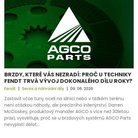
BRZDY, KTERÉ VÁS NEZRADÍ: PROČ U TECHNIKY
FENDT TRVÁ VÝVOJ DOKONALÉHO DÍLU ROKY?
|
|
Fendt
Servis a náhradní díly
09. 06. 2026
Zastavit včas tuny oceli na silnici nebo v těžkém terénu
není otázkou náhody, ale precizního inženýrství. Darren
McCloskey, produktový manažer AGCO s více než 30letou
praxí, vysvětluje, proč se u brzdových systémů AGCO Parts
nevyplatí dělat…