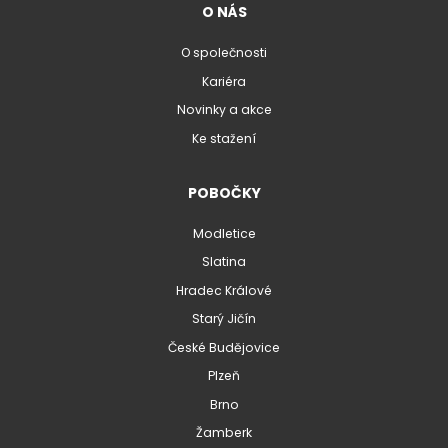
O NÁS
O společnosti
Kariéra
Novinky a akce
Ke stažení
POBOČKY
Modletice
Slatina
Hradec Králové
Starý Jičín
České Budějovice
Plzeň
Brno
Žamberk