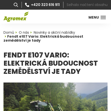
Selhalo načtení obsahu
+420 323 616 911
MENU
Domů
O nás
Novinky a akční nabídky
Fendt e107 Vario: Elektrická budoucnost
zemědělství je tady
FENDT E107 VARIO:
ELEKTRICKÁ BUDOUCNOST
ZEMĚDĚLSTVÍ JE TADY