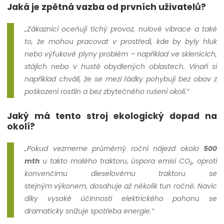
Jaká je zpětná vazba od prvních uživatelů?
„Zákazníci oceňují tichý provoz, nulové vibrace a také
to, že mohou pracovat v prostředí, kde by byly hluk
nebo výfukové plyny problém – například ve sklenících,
stájích nebo v hustě obydlených oblastech. Vinaři si
například chválí, že se mezi řádky pohybují bez obav z
poškození rostlin a bez zbytečného rušení okolí.“
Jaký má tento stroj ekologický dopad na
okolí?
„Pokud vezmeme průměrný roční nájezd okolo
500
mth
u takto malého traktoru, úspora emisí CO₂, oproti
konvenčímu dieselovému traktoru se
stejným výkonem, dosahuje až několik tun ročně. Navíc
díky vysoké účinnosti elektrického pohonu se
dramaticky snižuje spotřeba energie.“