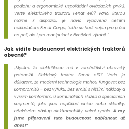
podlahu a ergonomické uspořádání ovládacích prvků.
Verze elektrického traktoru Fendt e107 Vario, kterou
máme k dispozici, je navíc vybavena čelním
nakladačem Fendt Cargo, takže se hodí nejen pro práci
na poli, ale i pro manipulaci v živočišné výrobě.“
Jak vidíte budoucnost elektrických traktorů
obecně?
„Myslím, že elektrifikace má v zemědělství obrovský
potenciál. Elektrický traktor Fendt e107 Vario je
důkazem, že moderní technologie mohou fungovat bez
kompromisů – bez výfuku, bez emisí, s nižšími náklady a
vyšším komfortem. U komunálních služeb a speciálních
segmentů, jako jsou například vinice nebo skleníky,
očekávám nástup elektromobility velmi rychle
. A my
jsme připraveni tuto budoucnost nabídnout už
dnes!“