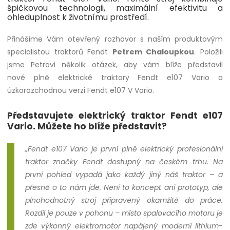
špičkovou technologii, maximální efektivitu a
ohleduplnost k životnímu prostředí.
Přinášíme Vám otevřený rozhovor s naším produktovým
specialistou traktorů Fendt
Petrem Chaloupkou
. Položili
jsme Petrovi několik otázek, aby vám blíže představil
nové plně elektrické traktory Fendt e107 Vario a
úzkorozchodnou verzi Fendt e107 V Vario.
Představujete elektrický traktor Fendt e107
Vario. Můžete ho blíže představit?
„Fendt e107 Vario je první plně elektrický profesionální
traktor značky Fendt dostupný na českém trhu. Na
první pohled vypadá jako každý jiný náš traktor – a
přesně o to nám jde. Není to koncept ani prototyp, ale
plnohodnotný stroj připravený okamžitě do práce.
Rozdíl je pouze v pohonu – místo spalovacího motoru je
zde výkonný elektromotor napájený moderní lithium-