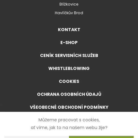
Blížkovice
Havlíčkův Brod
KONTAKT
E-SHOP
CENÍK SERVISNÍCH SLUŽEB
WHISTLEBLOWING
COOKIES
OCHRANA OSOBNÍCH ÚDAJŮ
VŠEOBECNÉ OBCHODNÍ PODMÍNKY
Můžeme pracovat s cookies,
VŠEOBECNÉ OBCHODNÍ PODMÍNKY PRO E-SHOP
ať víme, jak to na našem webu žije?
FORMULÁŘ PRO ODSTOUPENÍ OD SMLOUVY