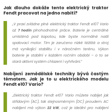
Jak dlouho dokáže tento elektrický traktor
Fendt pracovat na jedno nabití?
„V praxi zvládne plně elektrický traktor Fendt e107 Vario
až
7 hodin
plnohodnotné práce. Baterie je centrálně
umístěná pod kapotou, kde byste normálně našli
spalovací motor. Tím je zaručeno nízké těžiště a stroj
má vynikající stabilitu i v náročném terénu. Výkon
baterie je stabilní v každém ročním období – o to se
stará aktivní systém chlazení i vyhřívání.“
Nabíjení zemědělské techniky bývá častým
tématem. Jak je to u elektrického modelu
Fendt e107 Vario?
„Elektrický traktor Fendt e107 Vario můžete nabíjet jak
střídavým (AC), tak stejnosměrným (DC) proudem. AC
nabíjení má výkon
22 kW
, což je ideální pro nabíjení