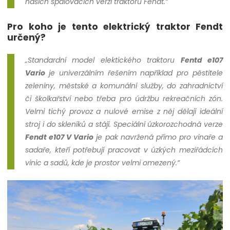
našich spalovacích verzí traktorů Fendt.“
Pro koho je tento elektrický traktor Fendt
určený?
„Standardní model elektického traktoru
Fentd e107
Vario
je univerzálním řešením například pro pěstitele
zeleniny, městské a komunální služby, do zahradnictví
či školkařství nebo třeba pro údržbu rekreačních zón.
Velmi tichý provoz a nulové emise z něj dělají ideální
stroj i do skleníků a stájí. Speciální úzkorozchodná verze
Fendt
e107 V Vario
je pak navržená přímo pro vinaře a
sadaře, kteří potřebují pracovat v úzkých meziřádcích
vinic a sadů, kde je prostor velmi omezený.“