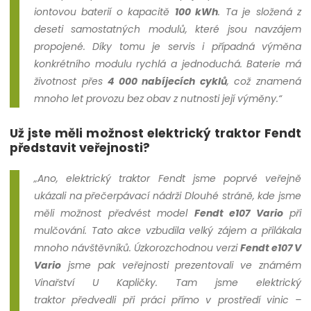
iontovou baterií o kapacitě
100 kWh
. Ta je složená z
deseti samostatných modulů, které jsou navzájem
propojené. Díky tomu je servis i případná výměna
konkrétního modulu rychlá a jednoduchá. Baterie má
životnost přes
4 000 nabíjecích cyklů
, což znamená
mnoho let provozu bez obav z nutnosti její výměny.“
Už jste měli možnost elektrický traktor Fendt
představit veřejnosti?
„Ano, elektrický traktor Fendt jsme poprvé veřejně
ukázali na přečerpávací nádrži Dlouhé stráně, kde jsme
měli možnost předvést model
Fendt e107 Vario
při
mulčování. Tato akce vzbudila velký zájem a přilákala
mnoho návštěvníků. Úzkorozchodnou verzi
Fendt
e107 V
Vario
jsme pak veřejnosti prezentovali ve známém
Vinařství U Kapličky. Tam jsme elektrický
traktor předvedli při práci přímo v prostředí vinic –