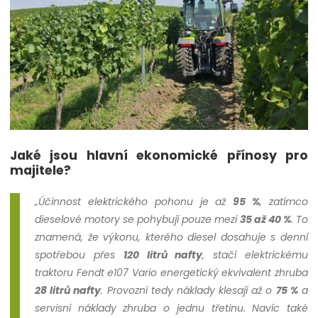
Jaké jsou hlavní ekonomické přínosy pro
majitele?
„Účinnost elektrického pohonu je až
95 %
, zatímco
dieselové motory se pohybují pouze mezi
35 až 40 %
. To
znamená, že výkonu, kterého diesel dosahuje s denní
spotřebou přes
120 litrů nafty
, stačí elektrickému
traktoru Fendt e107 Vario energetický ekvivalent zhruba
28 litrů nafty
. Provozní tedy náklady klesají až o
75 %
a
servisní náklady zhruba o jednu třetinu. Navíc také