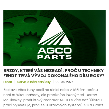
BRZDY, KTERÉ VÁS NEZRADÍ: PROČ U TECHNIKY
FENDT TRVÁ VÝVOJ DOKONALÉHO DÍLU ROKY?
|
|
Fendt
Servis a náhradní díly
09. 06. 2026
Zastavit včas tuny oceli na silnici nebo v těžkém terénu
není otázkou náhody, ale precizního inženýrství. Darren
McCloskey, produktový manažer AGCO s více než 30letou
praxí, vysvětluje, proč se u brzdových systémů AGCO Parts