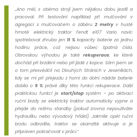
„Ano měl, s oběma stroji jsem nějakou dobu jezdil a
pracoval. Při testování například při mulčování v
agregaci s mulčovačem o záběru
2 metry
v husté
hmotě elektrický traktor Fendt e107 Vario navíc
spotřeboval zhruba jen
11 %
kapacity baterie za jednu
hodinu práce, což nejsou vůbec špatná čísla.
Obrovskou výhodou je také
rekuperace
, ke které
dochází při brzdění nebo při jízdě z kopce. Sám jsem se
o tom přesvědčil na Dlouhých Stráních v Jeseníkách,
kdy se mi při přejezdu z horní do dolní nádrže baterie
dobila o
5 %
právě díky této funkci rekuperace. Další
praktickou funkcí je
start/stop
systém – po aktivaci
ruční brzdy se elektrický traktor automaticky vypne a
přejde do režimu standby (pokud zrovna nepoužíváte
hydrauliku nebo vývodový hřídel). Jakmile opět ruční
brzdu odbrzdíte, traktor se okamžitě aktivuje a je
připraven pokračovat v práci.“