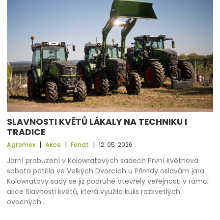
SLAVNOSTI KVĚTŮ LÁKALY NA TECHNIKU I
TRADICE
|
|
|
Agromex
Akce
Fendt
12. 05. 2026
Jarní probuzení v Kolowratových sadech První květnová
sobota patřila ve Velkých Dvorcích u Přimdy oslavám jara.
Kolowratovy sady se již podruhé otevřely veřejnosti v rámci
akce Slavnosti květů, která využila kulis rozkvetlých
ovocných…