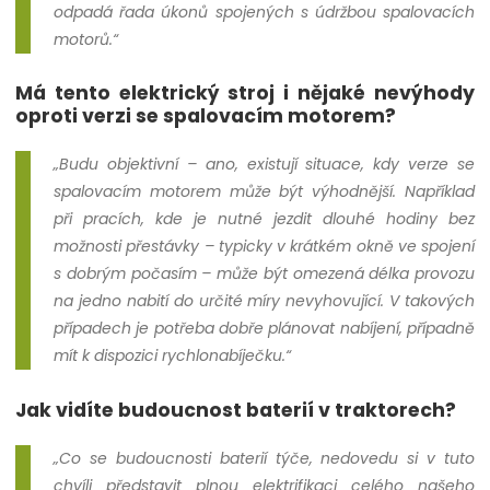
odpadá řada úkonů spojených s údržbou spalovacích
motorů.“
Má tento elektrický stroj i nějaké nevýhody
oproti verzi se spalovacím motorem?
„Budu objektivní – ano, existují situace, kdy verze se
spalovacím motorem může být výhodnější. Například
při pracích, kde je nutné jezdit dlouhé hodiny bez
možnosti přestávky – typicky v krátkém okně ve spojení
s dobrým počasím – může být omezená délka provozu
na jedno nabití do určité míry nevyhovující. V takových
případech je potřeba dobře plánovat nabíjení, případně
mít k dispozici rychlonabíječku.“
Jak vidíte budoucnost baterií v traktorech?
„Co se budoucnosti baterií týče, nedovedu si v tuto
chvíli představit plnou elektrifikaci celého našeho