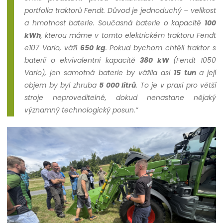
portfolia traktorů Fendt. Důvod je jednoduchý – velikost
a hmotnost baterie. Současná baterie o kapacitě
100
kWh
, kterou máme v tomto elektrickém traktoru Fendt
e107 Vario, váží
650 kg
. Pokud bychom chtěli traktor s
baterií o ekvivalentní kapacitě
380 kW
(Fendt 1050
Vario), jen samotná baterie by vážila asi
15 tun
a její
objem by byl zhruba
5 000 litrů
. To je v praxi pro větší
stroje neproveditelné, dokud nenastane nějaký
významný technologický posun.“