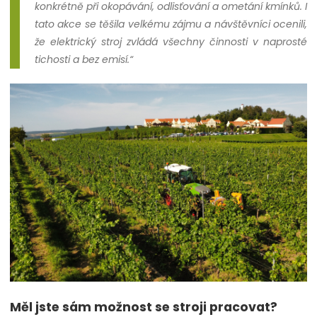
konkrétně při okopávání, odlisťování a ometání kmínků. I
tato akce se těšila velkému zájmu a návštěvníci ocenili,
že elektrický stroj zvládá všechny činnosti v naprosté
tichosti a bez emisí.“
Měl jste sám možnost se stroji pracovat?