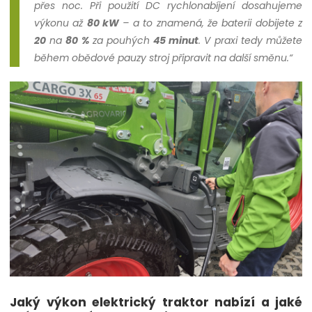
přes noc. Při použití DC rychlonabíjení dosahujeme
výkonu až
80 kW
– a to znamená, že baterii dobijete z
20
na
80 %
za pouhých
45 minut
. V praxi tedy můžete
během obědové pauzy stroj připravit na další směnu.“
Jaký výkon elektrický traktor nabízí a jaké