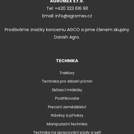
AGROMEX s.r.o.
Tel:
+420 323 616 911
Email:
info@agromex.cz
Prodáváme značky koncernu AGCO a jsme členem skupiny
Danish Agro.
TECHNIKA
Traktory
Technika pro sklizeň pícnin
Sklízecí mlátičky
Postřikovače
Precizní zemědělství
Návěsy a přívěsy
Manipulační technika
Technika na zpracování půdy a setí