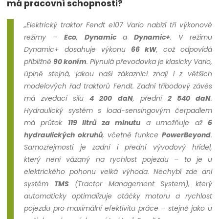
má pracovní schopnosti?
„Elektrický traktor Fendt e107 Vario nabízí tři výkonové
režimy –
Eco
,
Dynamic
a
Dynamic+
. V režimu
Dynamic+ dosahuje výkonu
66 kW
, což odpovídá
přibližně
90 koním
. Plynulá převodovka je klasicky Vario,
úplně stejná, jakou naši zákazníci znají i z větších
modelových řad traktorů Fendt. Zadní tříbodový závěs
má zvedací sílu
4 200 daN
, přední
2 540 daN
.
Hydraulický systém s load-sensingovým čerpadlem
má průtok
119 litrů za minutu
a umožňuje až
6
hydraulických okruhů
, včetně funkce
PowerBeyond
.
Samozřejmostí je zadní i přední vývodový hřídel,
který není vázaný na rychlost pojezdu – to je u
elektrického pohonu velká výhoda. Nechybí zde ani
systém
TMS
(Tractor Management System), který
automaticky optimalizuje otáčky motoru a rychlost
pojezdu pro maximální efektivitu práce – stejně jako u