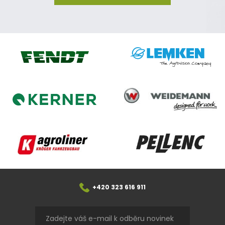
Lemken
Fendt
Weidemann
Kerner
Agroliner
Pellenc
+420 323 616 911