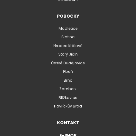
POBOČKY
Modletice
Slatina
Hradec Králové
Starý Jičín
České Budějovice
Plzeň
Brno
Žamberk
Blížkovice
Havlíčkův Brod
KONTAKT
E-SHOP