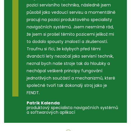
pozici servisního technika, následně jsem
působil jako vedoucí servisu a momentálně
Ze skladnice vedoucí pobočky
pracuji na pozici produktového specialisty
Jsem hrdá na svůj kariérní a profesní růst ve
navigačních systémů. Jsem nesmírně rád,
společnosti. Je cenné být součástí
že jsem si prošel těmito pozicemi jelikož mi
dynamické a neustále se rozvíjející
to dodalo spousty znalostí a zkušeností.
společnosti a skupiny, která umožňuje
Troufnu si říci, že kdybych před těmi
osobní růst a svěřuje odpovědnost s
dvanácti lety nezačal jako servisní technik,
důvěrou.
neznal bych naše stroje tak do hloubky a
Silvie Holečková
nechápal veškeré principy fungování
jednotlivých součástí a mechanizmů, které
společně tvoří tak dokonalý stroj jako je
FENDT.
Patrik Kalenda
produktový specialista navigačních systémů
a softwarových aplikací