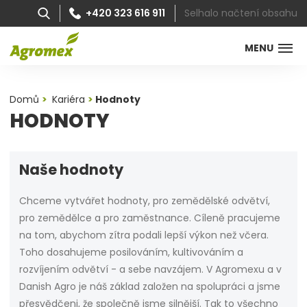
Selhalo načtení obsahu
+420 323 616 911
MENU
Domů
Kariéra
Hodnoty
HODNOTY
Naše hodnoty
Chceme vytvářet hodnoty, pro zemědělské odvětví,
pro zemědělce a pro zaměstnance. Cíleně pracujeme
na tom, abychom zítra podali lepší výkon než včera.
Toho dosahujeme posilováním, kultivováním a
rozvíjením odvětví - a sebe navzájem. V Agromexu a v
Danish Agro je náš základ založen na spolupráci a jsme
přesvědčeni, že společně jsme silnější. Tak to všechno