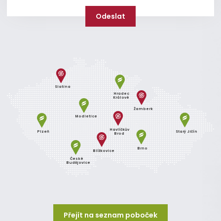
Slatina
Hradec
Králové
Žamberk
Modletice
Havlíčkův
Plzeň
Starý Jičín
Brod
Brno
Blížkovice
České
Budějovice
Přejít na seznam poboček