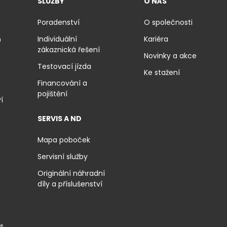
SLUŽBY
O NÁS
Poradenství
O společnosti
ň
Individuální
Kariéra
zákaznická řešení
Novinky a akce
Testovací jízda
Ke stažení
Financování a
pojištění
í
SERVIS A ND
Mapa poboček
Servisní služby
Originální náhradní
díly a příslušenství
is