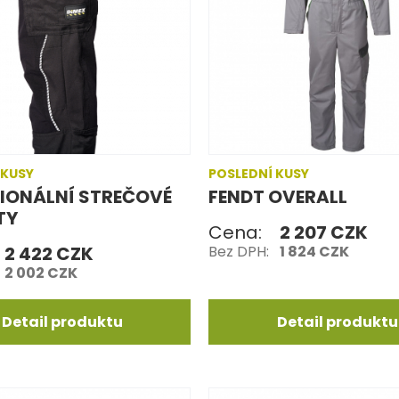
 KUSY
POSLEDNÍ KUSY
IONÁLNÍ STREČOVÉ
FENDT OVERALL
TY
Cena:
2 207 CZK
2 422 CZK
Bez DPH:
1 824 CZK
2 002 CZK
Detail produktu
Detail produktu