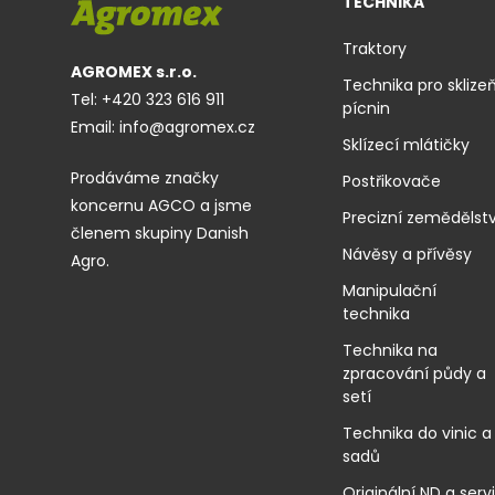
TECHNIKA
Traktory
AGROMEX s.r.o.
Technika pro sklize
Tel:
+420 323 616 911
pícnin
Email:
info@agromex.cz
Sklízecí mlátičky
Prodáváme značky
Postřikovače
koncernu AGCO a jsme
Precizní zemědělstv
členem skupiny Danish
Návěsy a přívěsy
Agro.
Manipulační
technika
Technika na
zpracování půdy a
setí
Technika do vinic a
sadů
Originální ND a serv