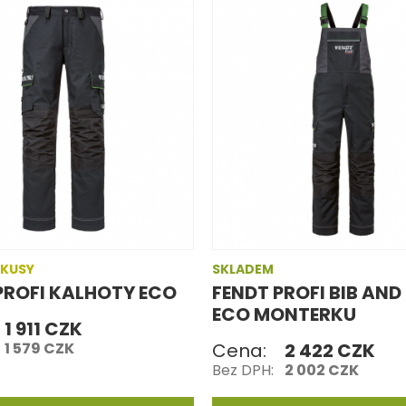
 KUSY
SKLADEM
PROFI KALHOTY ECO
FENDT PROFI BIB AND
ECO MONTERKU
1 911 CZK
1 579 CZK
Cena:
2 422 CZK
Bez DPH:
2 002 CZK