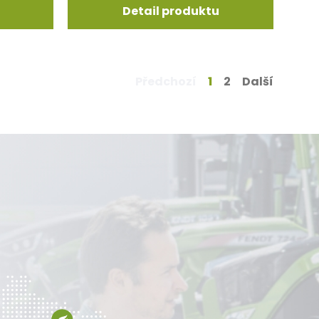
Detail produktu
(aktuální
Předchozí
1
2
Další
stránka)