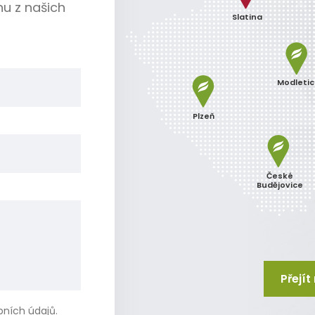
nu z našich
Slatina
Modleti
Plzeň
o
České
Budějovice
Přejí
bních údajů
.