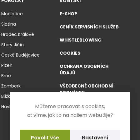
POBOČKY
KONTAKT
Modletice
E-SHOP
Slatina
CENÍK SERVISNÍCH SLUŽEB
Hradec Králové
WHISTLEBLOWING
Starý Jičín
COOKIES
České Budějovice
Plzeň
OCHRANA OSOBNÍCH
ÚDAJŮ
Brno
Žamberk
VŠEOBECNÉ OBCHODNÍ
PODMÍNKY
Blížkovice
VŠEOBECNÉ OBCHODNÍ
Můžeme pracovat s cookies,
Havlíčkův Brod
PODMÍNKY PRO E-SHOP
ať víme, jak to na našem webu žije?
FORMULÁŘ PRO
ODSTOUPENÍ OD
Nastavení
SMLOUVY