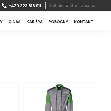
Selhalo načtení obsahu
+420 323 616 911
LY
O NÁS
KARIÉRA
POBOČKY
KONTAKT