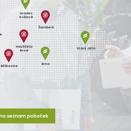
Hradec
Králové
Žamberk
ce
Havlíčkův
Starý Jičín
Brod
Brno
Blížkovice
t na seznam poboček