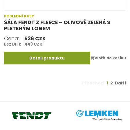
POSLEDNÍ KUSY
ŠÁLA FENDT Z FLEECE – OLIVOVĚ ZELENÁ S
PLETENÝM LOGEM
Cena:
536 CZK
Bez DPH:
443 CZK
Detail produktu
Vložit do košíku
(aktuální
Předchozí
1
2
Další
stránka)
Lemken
Fendt