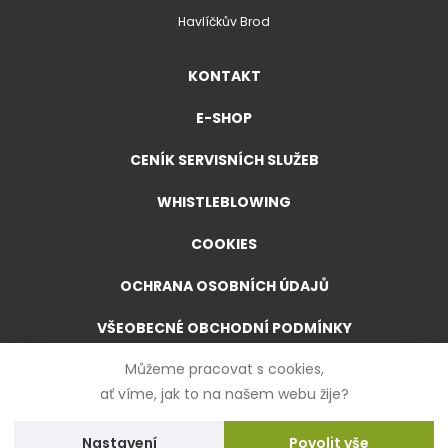
Havlíčkův Brod
KONTAKT
E-SHOP
CENÍK SERVISNÍCH SLUŽEB
WHISTLEBLOWING
COOKIES
OCHRANA OSOBNÍCH ÚDAJŮ
VŠEOBECNÉ OBCHODNÍ PODMÍNKY
Můžeme pracovat s cookies,
VŠEOBECNÉ OBCHODNÍ PODMÍNKY PRO E-SHOP
ať víme, jak to na našem webu žije?
FORMULÁŘ PRO ODSTOUPENÍ OD SMLOUVY
Nastavení