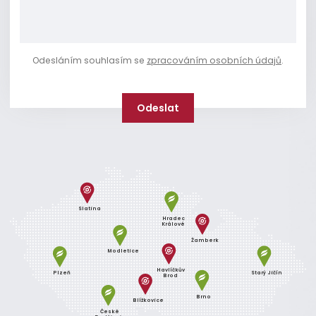
Odesláním souhlasím se
zpracováním osobních údajů
.
Slatina
Hradec
Králové
Žamberk
Modletice
Havlíčkův
Plzeň
Starý Jičín
Brod
Brno
Blížkovice
České