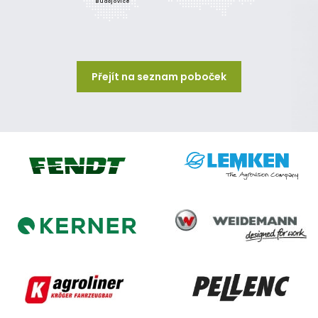
Budějovice
Přejít na seznam poboček
Lemken
Fendt
Weidemann
Kerner
Agroliner
Pellenc