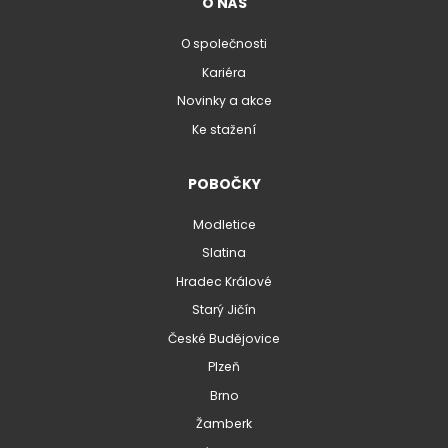
O NÁS
O společnosti
Kariéra
Novinky a akce
Ke stažení
POBOČKY
Modletice
Slatina
Hradec Králové
Starý Jičín
České Budějovice
Plzeň
Brno
Žamberk