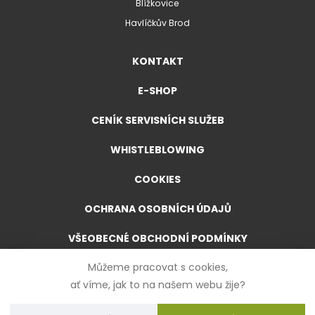
Blížkovice
Havlíčkův Brod
KONTAKT
E-SHOP
CENÍK SERVISNÍCH SLUŽEB
WHISTLEBLOWING
COOKIES
OCHRANA OSOBNÍCH ÚDAJŮ
VŠEOBECNÉ OBCHODNÍ PODMÍNKY
Můžeme pracovat s cookies,
VŠEOBECNÉ OBCHODNÍ PODMÍNKY PRO E-SHOP
ať víme, jak to na našem webu žije?
FORMULÁŘ PRO ODSTOUPENÍ OD SMLOUVY