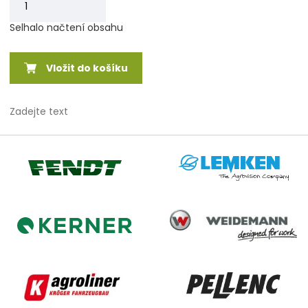
Selhalo načtení obsahu
Vložit do košíku
Zadejte text
Lemken
Fendt
Weidemann
Kerner
Agroliner
Pellenc