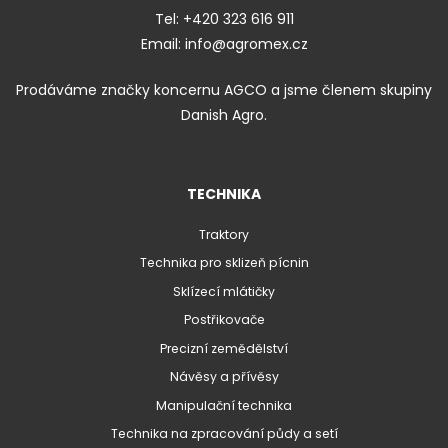
Tel:
+420 323 616 911
Email:
info@agromex.cz
Prodáváme značky koncernu AGCO a jsme členem skupiny
Danish Agro.
TECHNIKA
Traktory
Technika pro sklizeň pícnin
Sklízecí mlátičky
Postřikovače
Precizní zemědělství
Návěsy a přívěsy
Manipulační technika
Technika na zpracování půdy a setí