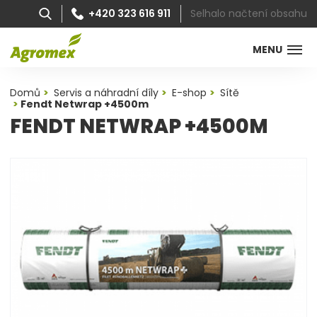
Selhalo načtení obsahu
+420 323 616 911
MENU
Domů
Servis a náhradní díly
E-shop
Sítě
Fendt Netwrap +4500m
FENDT NETWRAP +4500M