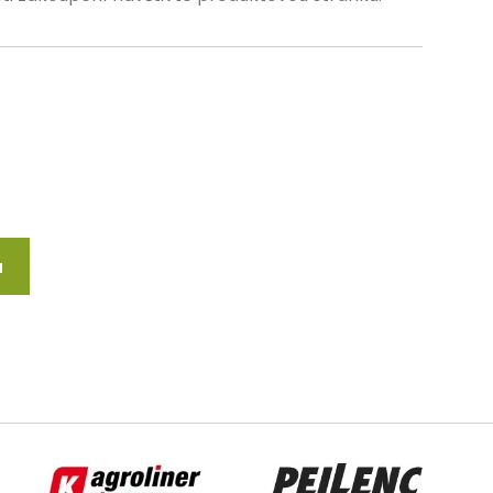
u
Agroliner
Pellenc