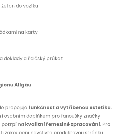
 žeton do vozíku
rádkami na karty
a doklady a řidičský průkaz
gionu Allgäu
e propojuje
funkčnost a vytříbenou estetiku
,
em i osobním doplňkem pro fanoušky značky
i potrpí na
kvalitní řemeslné zpracování
. Pro
ti zakoupení navštivte produktovou stránku.