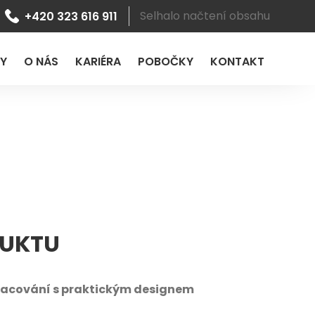
Selhalo načtení obsahu
+420 323 616 911
LY
O NÁS
KARIÉRA
POBOČKY
KONTAKT
DUKTU
racování s praktickým designem