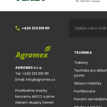
+420 323 616 911
TECHNIKA
Traktory
AGROMEX s.r.o.
Technika pro sklize
Tel:
+420 323 616 911
pícnin
Email:
info@agromex.cz
Sklízecí mlátičky
Prodáváme značky
Postřikovače
koncernu AGCO a jsme
Precizní zemědělstv
členem skupiny Danish