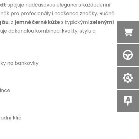
ndt
spojuje nadčasovou eleganci s každodenní
plněk pro profesionály i nadšence značky. Ručně
lgäu
, z
jemné černé kůže
s typickými
zelenými
uje dokonalou kombinaci kvality, stylu a
dky na bankovky
ince
adní klíč