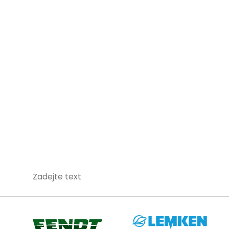
Zadejte text
Lemken
Fendt