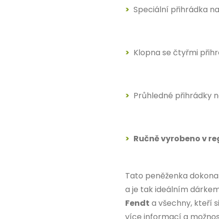
Speciální přihrádka na
Klopna se čtyřmi přih
Průhledné přihrádky n
Ručně vyrobeno v re
Tato peněženka dokonal
a je tak ideálním dárk
Fendt
a všechny, kteří s
více informací a možnos