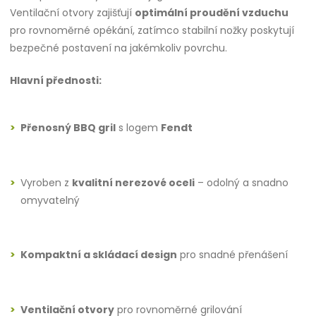
Ventilační otvory zajišťují
optimální proudění vzduchu
pro rovnoměrné opékání, zatímco stabilní nožky poskytují
bezpečné postavení na jakémkoliv povrchu.
Hlavní přednosti:
Přenosný BBQ gril
s logem
Fendt
Vyroben z
kvalitní nerezové oceli
– odolný a snadno
omyvatelný
Kompaktní a skládací design
pro snadné přenášení
Ventilační otvory
pro rovnoměrné grilování