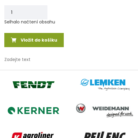
Selhalo načtení obsahu
Vložit do košíku
Zadejte text
Lemken
Fendt
Weidemann
Kerner
Agroliner
Pellenc