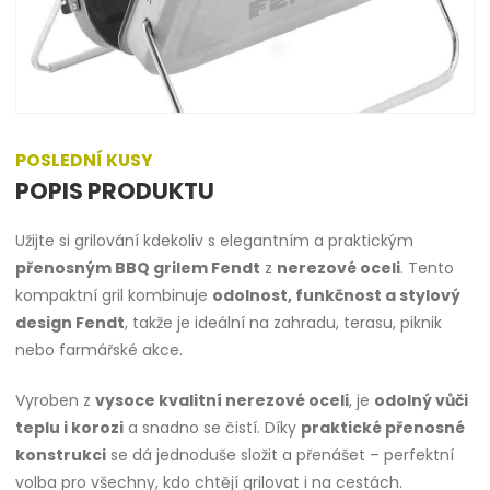
POSLEDNÍ KUSY
POPIS PRODUKTU
Užijte si grilování kdekoliv s elegantním a praktickým
přenosným BBQ grilem Fendt
z
nerezové oceli
. Tento
kompaktní gril kombinuje
odolnost, funkčnost a stylový
design Fendt
, takže je ideální na zahradu, terasu, piknik
nebo farmářské akce.
Vyroben z
vysoce kvalitní nerezové oceli
, je
odolný vůči
teplu i korozi
a snadno se čistí. Díky
praktické přenosné
konstrukci
se dá jednoduše složit a přenášet – perfektní
volba pro všechny, kdo chtějí grilovat i na cestách.