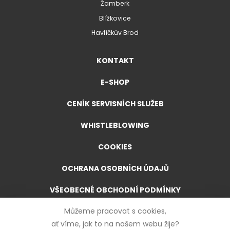
Žamberk
Blížkovice
Havlíčkův Brod
KONTAKT
E-SHOP
CENÍK SERVISNÍCH SLUŽEB
WHISTLEBLOWING
COOKIES
OCHRANA OSOBNÍCH ÚDAJŮ
VŠEOBECNÉ OBCHODNÍ PODMÍNKY
Můžeme pracovat s cookies,
VŠEOBECNÉ OBCHODNÍ PODMÍNKY PRO E-SHOP
ať víme, jak to na našem webu žije?