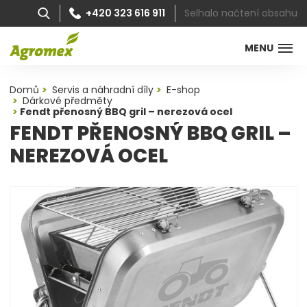
Selhalo načtení obsahu
+420 323 616 911
MENU
Domů
Servis a náhradní díly
E-shop
Dárkové předměty
Fendt přenosný BBQ gril – nerezová ocel
FENDT PŘENOSNÝ BBQ GRIL –
NEREZOVÁ OCEL