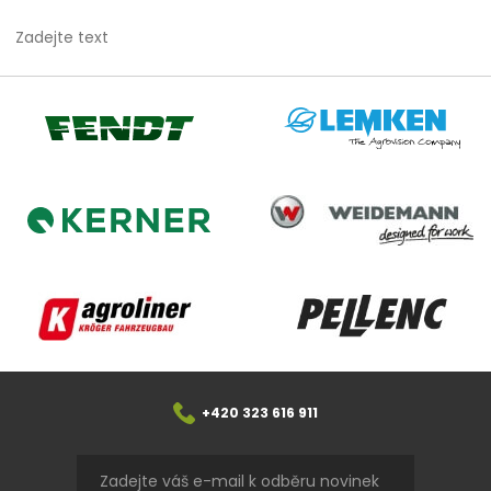
Zadejte text
Lemken
Fendt
Weidemann
Kerner
Agroliner
Pellenc
+420 323 616 911