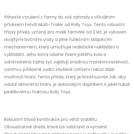
Přineste vzrušení z farmy do své zahrady s oficiálním
přívěsem Fendt Multi-Trailer od Rolly Toys. Tento robustní
tříosý přívěs, určený pro malé farmáře od 3 let, je vybaven
dvojitými bočními vraty a plně funkčním sklápěcím
mechanismem, který umožňuje realistické nakládání a
vykládání. Jeho extra odolné řízení pátého kola a
odnímatelná tažná tyč zajišťují snadnou manévrovatelnost,
zatímco přídavné zadní závěsné zařízení nabízí další
možnosti hraní. Tento přívěs, který je konstruován tak, aby
odolal aktivnímu hraní, je dokonalým doplňkem k jakémukoli
pedálovému traktoru Rolly Toys.
Robustní tříosá konstrukce pro větší stabilitu
Oboustranné dveře, které lze odstranit a vyměnit