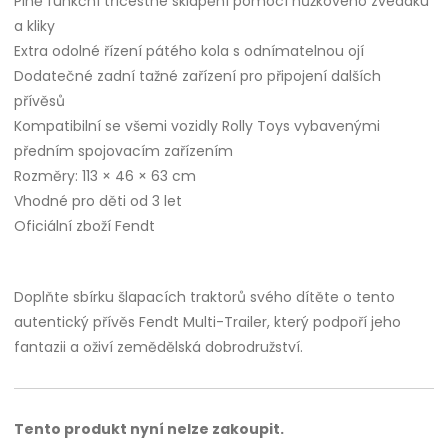
Plně funkční třícestné sklápění pomocí nůžkového zvedáku
a kliky
Extra odolné řízení pátého kola s odnímatelnou ojí
Dodatečné zadní tažné zařízení pro připojení dalších
přívěsů
Kompatibilní se všemi vozidly Rolly Toys vybavenými
předním spojovacím zařízením
Rozměry: 113 × 46 × 63 cm
Vhodné pro děti od 3 let
Oficiální zboží Fendt
Doplňte sbírku šlapacích traktorů svého dítěte o tento
autentický přívěs Fendt Multi-Trailer, který podpoří jeho
fantazii a oživí zemědělská dobrodružství.
Tento produkt nyní nelze zakoupit.