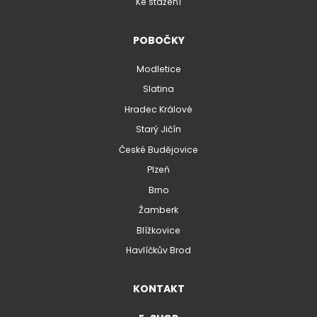
Ke stažení
POBOČKY
Modletice
Slatina
Hradec Králové
Starý Jičín
České Budějovice
Plzeň
Brno
Žamberk
Blížkovice
Havlíčkův Brod
KONTAKT