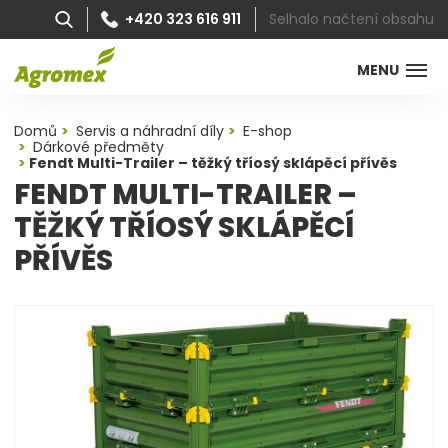
Selhalo načtení obsahu
+420 323 616 911
MENU
Domů
Servis a náhradní díly
E-shop
Dárkové předměty
Fendt Multi-Trailer – těžký tříosý sklápěcí přívěs
FENDT MULTI-TRAILER –
TĚŽKÝ TŘÍOSÝ SKLÁPĚCÍ
PŘÍVĚS