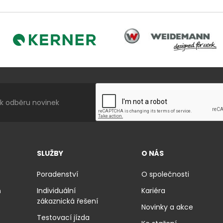
Weidemann
Kerner
SLUŽBY
O NÁS
Poradenství
O společnosti
ň
Individuální
Kariéra
zákaznická řešení
Novinky a akce
Testovací jízda