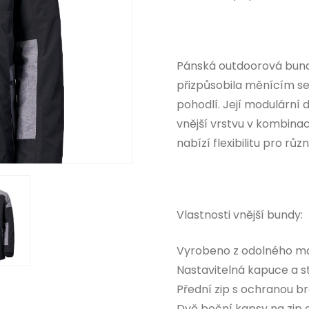
Pánská outdoorová bunda 
přizpůsobila měnícím 
pohodlí. Její modulární
vnější vrstvu v kombinac
nabízí flexibilitu pro rů
Vlastnosti vnější bundy:
Vyrobeno z odolného mat
Nastavitelná kapuce a st
Přední zip s ochranou b
Dvě boční kapsy na zip a