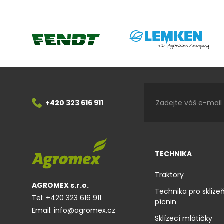
Lemken
Fendt
+420 323 616 911
TECHNIKA
Traktory
AGROMEX s.r.o.
Technika pro sklize
Tel:
+420 323 616 911
pícnin
Email:
info@agromex.cz
Sklízecí mlátičky