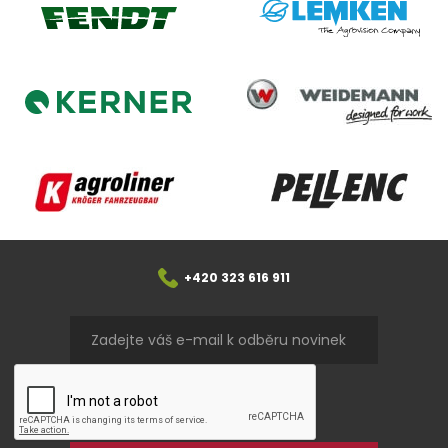
Lemken
Fendt
Weidemann
Kerner
Agroliner
Pellenc
+420 323 616 911